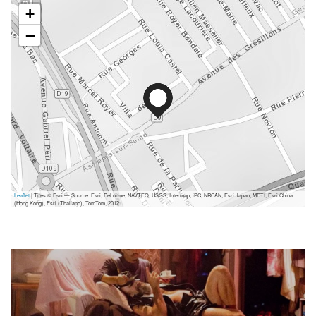
+
−
Leaflet
| Tiles © Esri — Source: Esri, DeLorme, NAVTEQ, USGS, Intermap, iPC, NRCAN, Esri Japan, METI, Esri China
(Hong Kong), Esri (Thailand), TomTom, 2012