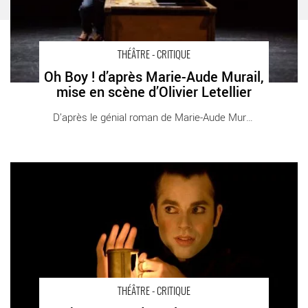
THÉÂTRE - CRITIQUE
Oh Boy ! d’après Marie-Aude Murail,
mise en scène d’Olivier Letellier
D’après le génial roman de Marie-Aude Murail, [...]
L’Autre Monde ou les Etats et Empires de la Lune texte de
Savinien de Cyrano de Bergerac / adaptation et mes de
Benjamin Lazar - Critique sortie Théâtre Paris Athénée Théâtre
Louis-Jouvet
THÉÂTRE - CRITIQUE