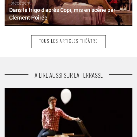
précédent
Dans le frigo d’après Copi, mis en scène par
Clément Poirée
TOUS LES ARTICLES THÉÂTRE
suivant
Data Mossoul de Joséphine Serre
A LIRE AUSSI SUR LA TERRASSE
Oh Boy ! d’après Marie-Aude Murail, mise en scène d’Olivier
Letellier - Critique sortie Théâtre Paris Le Monfort