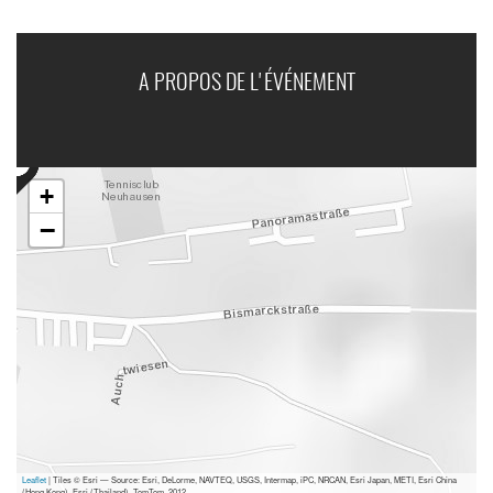
A PROPOS DE L'ÉVÉNEMENT
+
−
Leaflet
| Tiles © Esri — Source: Esri, DeLorme, NAVTEQ, USGS, Intermap, iPC, NRCAN, Esri Japan, METI, Esri China
(Hong Kong), Esri (Thailand), TomTom, 2012