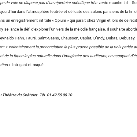
pe de voix ne dispose pas d’un répertoire spécifique très vaste
» confie-t-il… So
jourd’hui dans l’atmosphère feutrée et délicate des salons parisiens de la fin d
ns un enregistrement intitulé « Opium » qui paraît chez Virgin et lors de ce réci
y se lance le défi d’explorer l’univers de la mélodie française. Il souhaite aborde
Reynaldo Hahn, Fauré, Saint-Saëns, Chausson, Caplet, D’Indy, Dukas, Debussy,
ant «
volontairement la prononciation la plus proche possible de la voix parlée ac
t de la façon la plus naturelle dans l’imaginaire des auditeurs, en essayant d’é
tation
». Intrigant et risqué.
u Théâtre du Châtelet. Tél. 01 42 56 90 10.