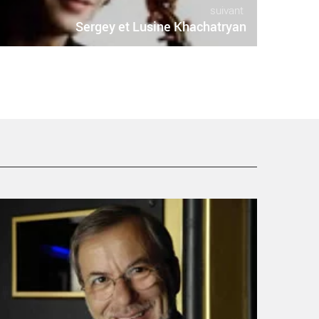
suivant
Sergey et Lusine Khachatryan
hœur de Radio France - Critique sortie Classique /
péra