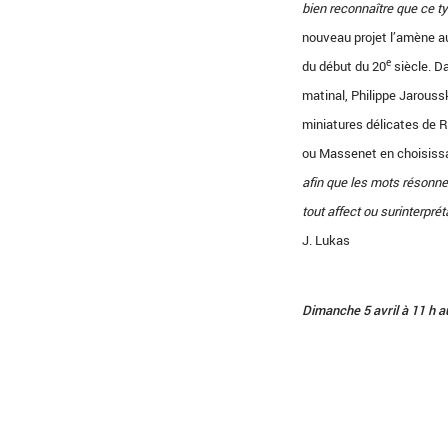
bien reconnaître que ce ty
nouveau projet l’amène au
e
du début du 20
siècle. Da
matinal, Philippe Jaroussk
miniatures délicates de 
ou Massenet en choisiss
afin que les mots résonnen
tout affect ou surinterpré
J. Lukas
Dimanche 5 avril à 11 h a