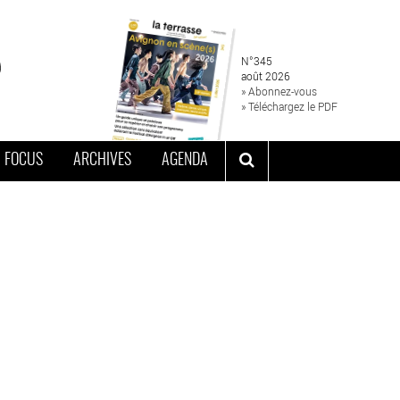
N°345
août 2026
» Abonnez-vous
» Téléchargez le PDF
FOCUS
ARCHIVES
AGENDA