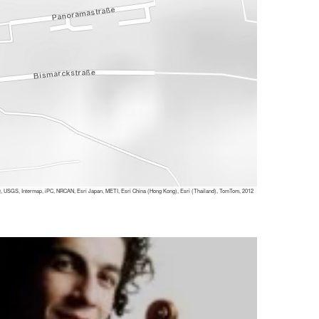
 USGS, Intermap, iPC, NRCAN, Esri Japan, METI, Esri China (Hong Kong), Esri (Thailand), TomTom, 2012