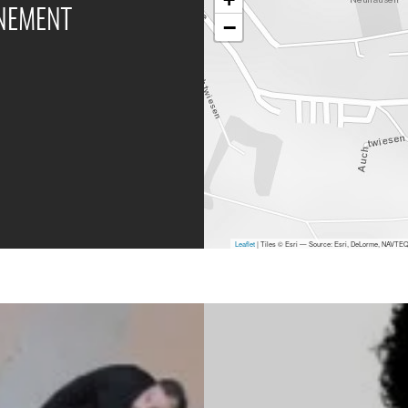
ÉNEMENT
−
Leaflet
| Tiles © Esri — Source: Esri, DeLorme, NAVTEQ,