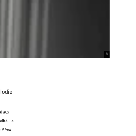
©
élodie
al aux
lité. Le
 il faut