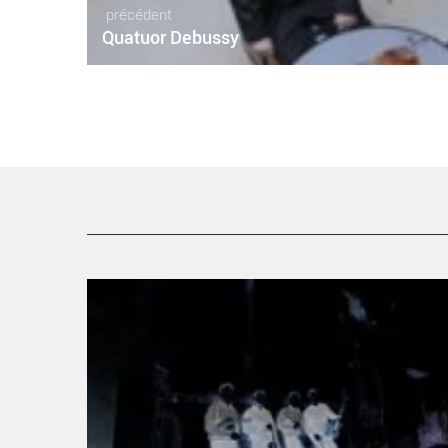
précédent
Quatuor Debussy
Cordes en ballade - Critique sortie Classique / Opéra