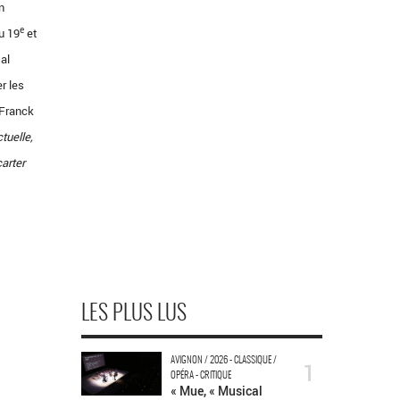
n
e
u 19
et
tal
r les
 Franck
tuelle,
carter
LES PLUS LUS
AVIGNON / 2026 - CLASSIQUE /
1
OPÉRA - CRITIQUE
« Mue, « Musical