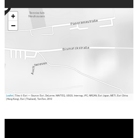
+
−
Leaflet
| Tiles © Esri — Source: Esri, DeLorme, NAVTEQ, USGS, Intermap, iPC, NRCAN, Esri Japan, METI, Esri China
(Hong Kong), Esri (Thailand), TomTom, 2012