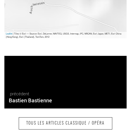
Leaflet
| Tiles © Esri — Source: Esri, DeLorme, NAVTEQ, USGS, Intermap, iPC, NRCAN, Esri Japan, METI, Esri China
(Hong Kong), Esri (Thailand), TomTom, 2012
précédent
Bastien Bastienne
TOUS LES ARTICLES CLASSIQUE / OPÉRA