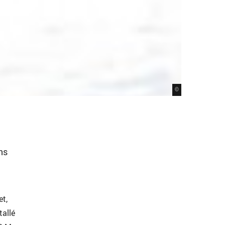
©
ns
et,
tallé