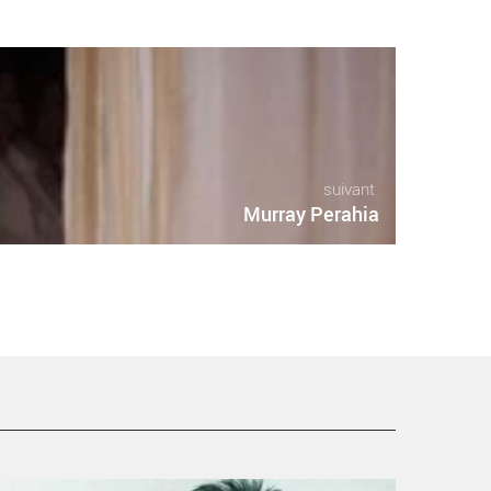
suivant
Murray Perahia
aria-João Pires et Antonio Meneses - Critique sortie