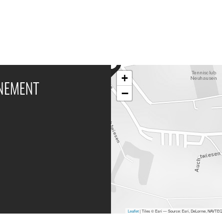
+
ÉNEMENT
−
Leaflet
| Tiles © Esri — Source: Esri, DeLorme, NAVTEQ,