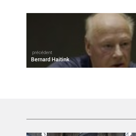
précédent
Bernard Haitink
Cordes en ballade - Critique sortie Classique / Opéra