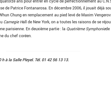
 quatorze ans pour entrer en cycle de perfectionnement au C.N.
sse de Patrice Fontanarosa. En décembre 2006, il jouait déjà so
Whun Chung en remplacement au pied levé de Maxim Vengerov.
au
Carnegie H
all de New York, on a toutes les raisons de se réjoui
ène parisienne. En deuxième partie : la
Quatrième Symphonie
de
he du chef coréen.
 h à la Salle Pleyel. Tél. 01 42 56 13 13.