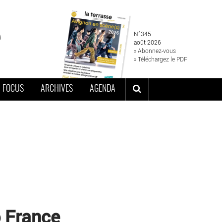
N°345
août 2026
» Abonnez-vous
» Téléchargez le PDF
FOCUS
ARCHIVES
AGENDA
 France