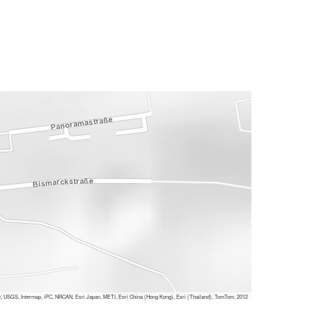
 USGS, Intermap, iPC, NRCAN, Esri Japan, METI, Esri China (Hong Kong), Esri (Thailand), TomTom, 2012