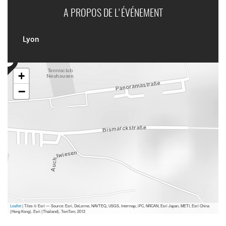
A PROPOS DE L'ÉVÉNEMENT
Lyon
+
−
Leaflet
| Tiles © Esri — Source: Esri, DeLorme, NAVTEQ, USGS, Intermap, iPC, NRCAN, Esri Japan, METI, Esri China
(Hong Kong), Esri (Thailand), TomTom, 2012