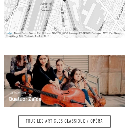
Leaflet
| Tiles © Esri — Source: Esri, DeLorme, NAVTEQ, USGS, Intermap, iPC, NRCAN, Esri Japan, METI, Esri China
(Hong Kong), Esri (Thailand), TomTom, 2012
précédent
Quatuor Zaïde
TOUS LES ARTICLES CLASSIQUE / OPÉRA