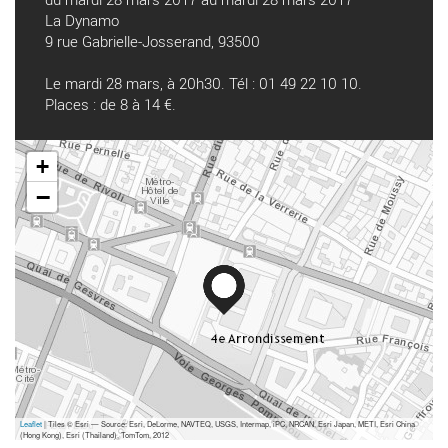
La Dynamo
9 rue Gabrielle-Josserand, 93500
Le mardi 28 mars, à 20h30. Tél : 01 49 22 10 10.
Places : de 8 à 14 €.
+
−
Leaflet
| Tiles © Esri — Source: Esri, DeLorme, NAVTEQ, USGS, Intermap, iPC, NRCAN, Esri Japan, METI, Esri China
(Hong Kong), Esri (Thailand), TomTom, 2012