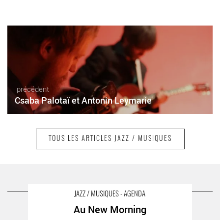
précédent
Csaba Palotaï et Antonin Leymarie
TOUS LES ARTICLES JAZZ / MUSIQUES
suivant
Phuphuma Love Minus
A LIRE AUSSI SUR LA TERRASSE
JAZZ / MUSIQUES - AGENDA
Au New Morning
Au New Morning - Critique sortie Jazz / Musiques Paris new