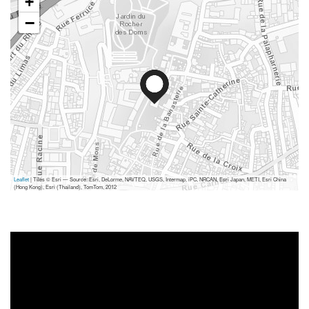
+
−
Leaflet
| Tiles © Esri — Source: Esri, DeLorme, NAVTEQ, USGS, Intermap, iPC, NRCAN, Esri Japan, METI, Esri China
(Hong Kong), Esri (Thailand), TomTom, 2012