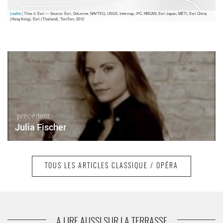
Leaflet
| Tiles © Esri — Source: Esri, DeLorme, NAVTEQ, USGS, Intermap, iPC, NRCAN, Esri Japan, METI, Esri China
(Hong Kong), Esri (Thailand), TomTom, 2012
précédent
Julia Fischer
TOUS LES ARTICLES CLASSIQUE / OPÉRA
suivant
Pierre Boulez
A LIRE AUSSI SUR LA TERRASSE