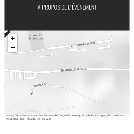
A PROPOS DE L'ÉVÉNEMENT
+
−
Leaflet
| Tiles © Esri — Source: Esri, DeLorme, NAVTEQ, USGS, Intermap, iPC, NRCAN, Esri Japan, METI, Esri China
(Hong Kong), Esri (Thailand), TomTom, 2012