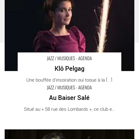
JAZZ / MUSIQUES - AGENDA
Klô Pelgag
Une bouffée d’inspiration qui toque à la [...]
JAZZ / MUSIQUES - AGENDA
Au Baiser Salé
Au Baiser Salé - Critique sortie Jazz / Musiques
Situé au « 58 rue des Lombards », ce club est [...]
Gilles Naturel « After Monk Quartet » - Critique sortie Jazz /
Musiques Paris Le Son de la Terre