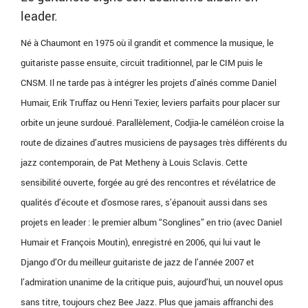
leader.
Né à Chaumont en 1975 où il grandit et commence la musique, le
guitariste passe ensuite, circuit traditionnel, par le CIM puis le
CNSM. Il ne tarde pas à intégrer les projets d’aînés comme Daniel
Humair, Erik Truffaz ou Henri Texier, leviers parfaits pour placer sur
orbite un jeune surdoué. Parallèlement, Codjia-le caméléon croise la
route de dizaines d’autres musiciens de paysages très différents du
jazz contemporain, de Pat Metheny à Louis Sclavis. Cette
sensibilité ouverte, forgée au gré des rencontres et révélatrice de
qualités d’écoute et d’osmose rares, s’épanouit aussi dans ses
projets en leader : le premier album “Songlines” en trio (avec Daniel
Humair et François Moutin), enregistré en 2006, qui lui vaut le
Django d’Or du meilleur guitariste de jazz de l’année 2007 et
l’admiration unanime de la critique puis, aujourd’hui, un nouvel opus
sans titre, toujours chez Bee Jazz. Plus que jamais affranchi des