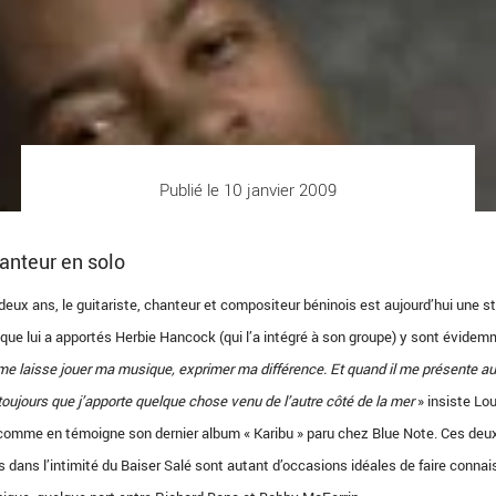
Publié le 10 janvier 2009
hanteur en solo
deux ans, le guitariste, chanteur et compositeur béninois est aujourd’hui une st
n que lui a apportés Herbie Hancock (qui l’a intégré à son groupe) y sont évide
me laisse jouer ma musique, exprimer ma différence. Et quand il me présente au
 toujours que j’apporte quelque chose venu de l’autre côté de la mer
» insiste Lo
e, comme en témoigne son dernier album « Karibu » paru chez Blue Note. Ces deu
s dans l’intimité du Baiser Salé sont autant d’occasions idéales de faire conna