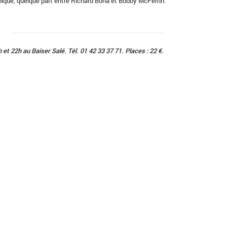
nique, quelque part entre Richard Bona et Bobby McFerrin.
 et 22h au Baiser Salé. Tél. 01 42 33 37 71. Places : 22 €.