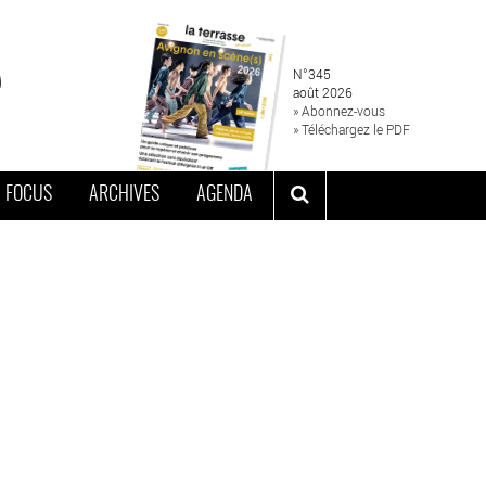
N°345
août 2026
» Abonnez-vous
» Téléchargez le PDF
FOCUS
ARCHIVES
AGENDA