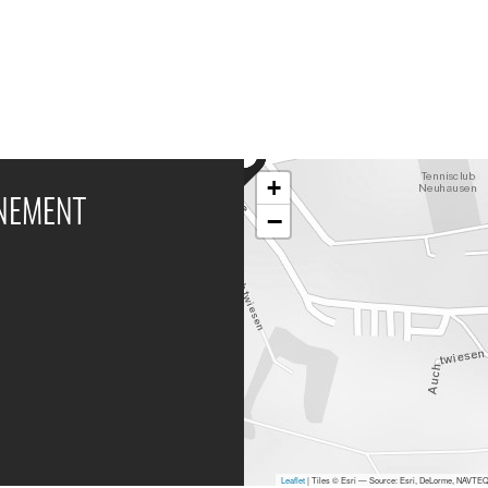
+
ÉNEMENT
−
Leaflet
| Tiles © Esri — Source: Esri, DeLorme, NAVTEQ,