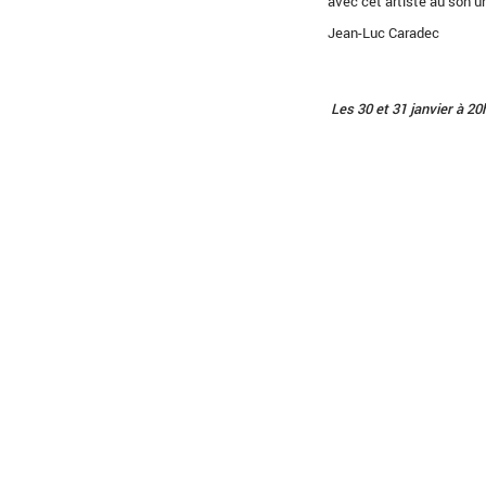
avec cet artiste au son u
Jean-Luc Caradec
Les 30 et 31 janvier à 20h