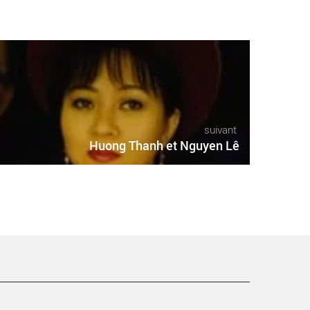
suivant
Huong Thanh et Nguyen Lê