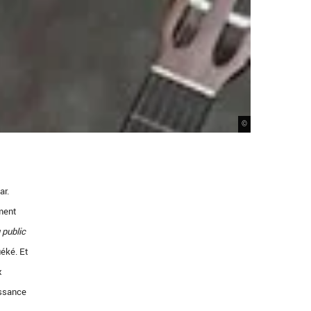
©
ar.
mment
 public
uéké. Et
x
issance