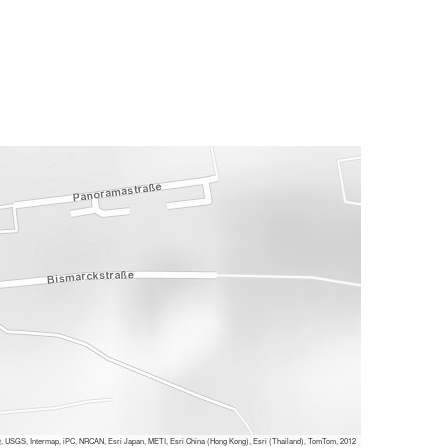
 USGS, Intermap, iPC, NRCAN, Esri Japan, METI, Esri China (Hong Kong), Esri (Thailand), TomTom, 2012