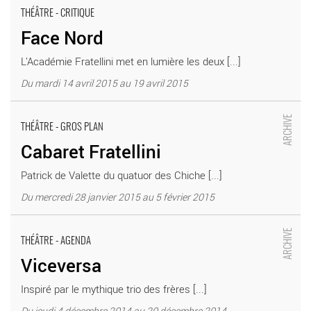
THÉÂTRE - CRITIQUE
Face Nord
L’Académie Fratellini met en lumière les deux [...]
Du mardi 14 avril 2015 au 19 avril 2015
Cabaret Fratellini - Critique sortie Théâtre La Plaine Saint-Denis
Académie Fratellini
THÉÂTRE - GROS PLAN
Cabaret Fratellini
Patrick de Valette du quatuor des Chiche [...]
Du mercredi 28 janvier 2015 au 5 février 2015
Viceversa - Critique sortie Théâtre La Plaine Saint-Denis
Académie Fratellini
THÉÂTRE - AGENDA
Viceversa
Inspiré par le mythique trio des frères [...]
Du jeudi 4 décembre 2014 au 20 décembre 2014