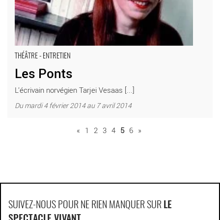
THÉÂTRE - ENTRETIEN
Les Ponts
L’écrivain norvégien Tarjei Vesaas [...]
Du mardi 4 février 2014 au 7 avril 2014
«
1
2
3
4
5
6
»
SUIVEZ-NOUS POUR NE RIEN MANQUER SUR
LE
SPECTACLE VIVANT