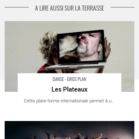
Holeulone
A LIRE AUSSI SUR LA TERRASSE
Les Plateaux - Critique sortie Danse Vitry-sur-Seine La
Briqueterie - CDCN du Val-de-Marne
DANSE - GROS PLAN
Les Plateaux
Cette plate-forme internationale permet à un [...]
Deux créations par la compagnie Shechter II - Critique sortie
Danse Paris Théâtre de la Ville Les Abbesses