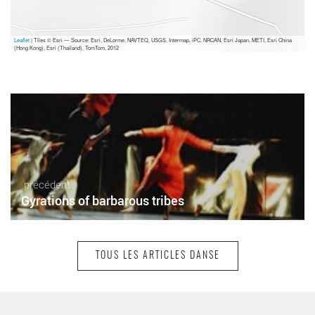
Leaflet
| Tiles © Esri — Source: Esri, DeLorme, NAVTEQ, USGS, Intermap, iPC, NRCAN, Esri Japan, METI, Esri China
(Hong Kong), Esri (Thailand), TomTom, 2012
précédent
Gyrations of barbarous tribes
TOUS LES ARTICLES DANSE
suivant