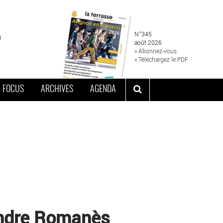
N°345
août 2026
» Abonnez-vous
» Téléchargez le PDF
FOCUS
ARCHIVES
AGENDA
xandre Romanès