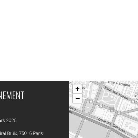
+
ÉNEMENT
−
ars 2020
ral Bruix, 75016 Paris.