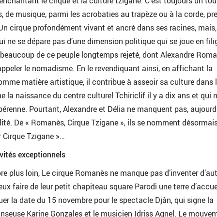
nchantant le cirque et la culture tzigane. C’est toujours un tou
, de musique, parmi les acrobaties au trapèze ou à la corde, pr
n cirque profondément vivant et ancré dans ses racines, mais,
qui ne se dépare pas d’une dimension politique qui se joue en fili
it beaucoup de ce peuple longtemps rejeté, dont Alexandre Rom
peler le nomadisme. En le revendiquant ainsi, en affichant la
omme matière artistique, il contribue à asseoir sa culture dans 
la naissance du centre culturel Tchiriclif il y a dix ans et qui 
érenne. Pourtant, Alexandre et Délia ne manquent pas, aujourd’
gilité. De « Romanès, Cirque Tzigane », ils se nomment désormai
r Cirque Tzigane »…
nvités exceptionnels
core plus loin, Le cirque Romanès ne manque pas d’inventer d’au
x faire de leur petit chapiteau square Parodi une terre d’accueil
r la date du 15 novembre pour le spectacle Djân, qui signe la
anseuse Karine Gonzales et le musicien Idriss Agnel. Le mouve