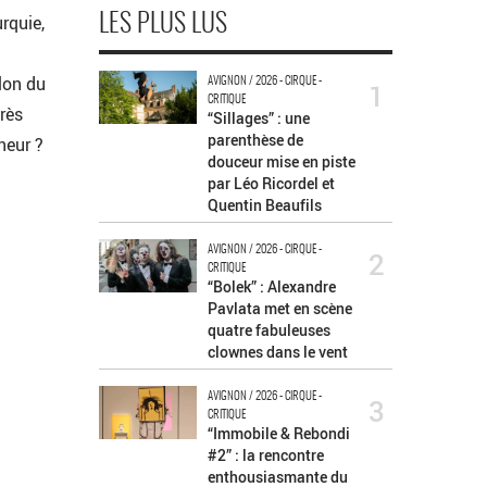
rquie,
LES PLUS LUS
llon du
AVIGNON / 2026 - CIRQUE -
1
CRITIQUE
rès
“Sillages” : une
parenthèse de
heur ?
douceur mise en piste
par Léo Ricordel et
Quentin Beaufils
AVIGNON / 2026 - CIRQUE -
2
CRITIQUE
“Bolek” : Alexandre
Pavlata met en scène
quatre fabuleuses
clownes dans le vent
AVIGNON / 2026 - CIRQUE -
3
CRITIQUE
“Immobile & Rebondi
#2” : la rencontre
enthousiasmante du