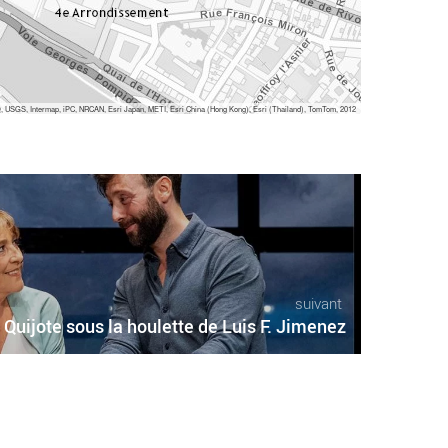
 USGS, Intermap, iPC, NRCAN, Esri Japan, METI, Esri China (Hong Kong), Esri (Thailand), TomTom, 2012
suivant
Quijote sous la houlette de Luis F. Jimenez