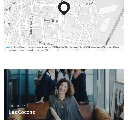
Leaflet
| Tiles © Esri — Source: Esri, DeLorme, NAVTEQ, USGS, Intermap, iPC, NRCAN, Esri Japan, METI, Esri China
(Hong Kong), Esri (Thailand), TomTom, 2012
précédent
Les Cocons