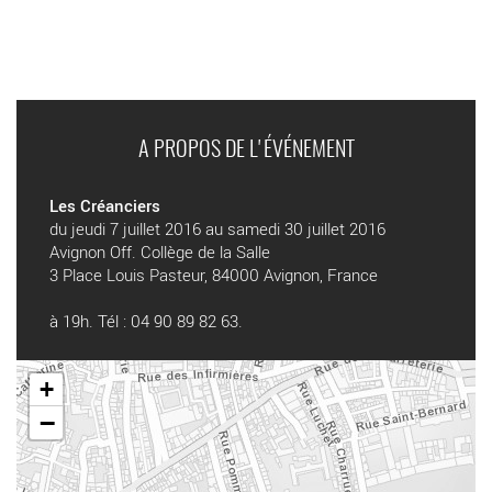
A PROPOS DE L'ÉVÉNEMENT
Les Créanciers
du jeudi 7 juillet 2016 au samedi 30 juillet 2016
Avignon Off. Collège de la Salle
3 Place Louis Pasteur, 84000 Avignon, France
à 19h. Tél : 04 90 89 82 63.
+
−