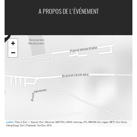
A PROPOS DE L'ÉVÉNEMENT
+
−
Leaflet
| Tiles © Esri — Source: Esri, DeLorme, NAVTEQ, USGS, Intermap, iPC, NRCAN, Esri Japan, METI, Esri China
(Hong Kong), Esri (Thailand), TomTom, 2012