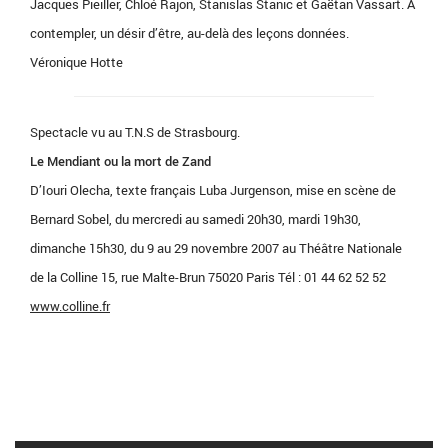
Jacques Pieiller, Chloé Rajon, Stanislas Stanic et Gaëtan Vassart. À
contempler, un désir d’être, au-delà des leçons données.
Véronique Hotte
Spectacle vu au T.N.S de Strasbourg.
Le Mendiant ou la mort de Zand
D’Iouri Olecha, texte français Luba Jurgenson, mise en scène de
Bernard Sobel, du mercredi au samedi 20h30, mardi 19h30,
dimanche 15h30, du 9 au 29 novembre 2007 au Théâtre Nationale
de la Colline 15, rue Malte-Brun 75020 Paris Tél : 01 44 62 52 52
www.colline.fr