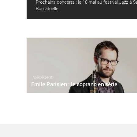
Prochains concerts : le 18 mai au festival Jazz à Sa
Ramatuelle.
précédent
Emile Parisien : le soprano en série