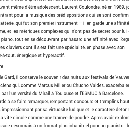
Avant même d’être adolescent, Laurent Coulondre, né en 1989, j
ntrant pour la musique des prédispositions qui se sont confir
atterie, qui fut son premier instrument – il en garde une affinité
me, et les métriques complexes qui n’ont pas de secret pour lui -,
 piano, tout en se découvrant par hasard une affinité avec l’orgu
es claviers dont il s’est fait une spécialité, en phase avec son
-tout, énergique et hyperactif.
re
e Gard, il conserve le souvenir des nuits aux festivals de Vauver
iciens qui, comme Marcus Miller ou Chucho Valdès, exacerbaie
 par l’université du Mirail à Toulouse et l’ESMUC à Barcelone,
rdé à se faire remarquer, remportant concours et tremplins haut
 impressionnant par sa virtuosité ludique et le caractère déton
a vite circulé comme une traînée de poudre. Après avoir exploré
’essaie désormais à un format plus inhabituel pour un pianiste : 