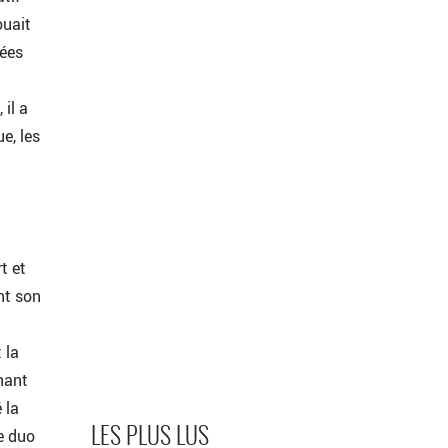
ouait
mées
 il a
e, les
t et
nt son
 la
nant
 la
le duo
LES PLUS LUS