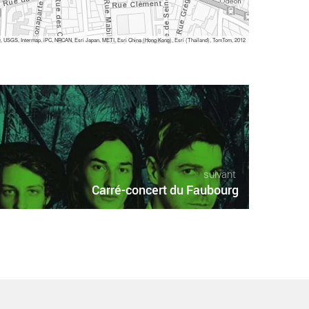
 USGS, Intermap, iPC, NRCAN, Esri Japan, METI, Esri China (Hong Kong), Esri (Thailand), TomTom, 2012
suivant
Carré-concert du Faubourg