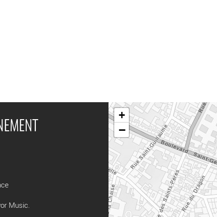
+
ÉNEMENT
−
nce
yor Music.