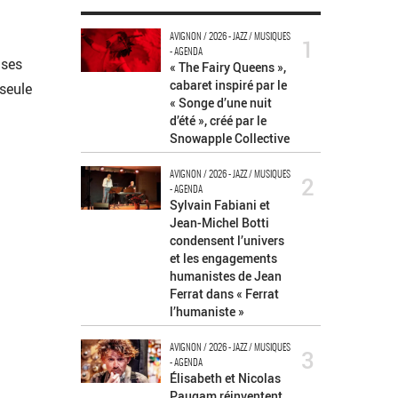
AVIGNON / 2026 - JAZZ / MUSIQUES
1
- AGENDA
 ses
« The Fairy Queens »,
cabaret inspiré par le
 seule
« Songe d’une nuit
d’été », créé par le
Snowapple Collective
AVIGNON / 2026 - JAZZ / MUSIQUES
2
- AGENDA
Sylvain Fabiani et
Jean-Michel Botti
condensent l’univers
et les engagements
humanistes de Jean
Ferrat dans « Ferrat
l’humaniste »
AVIGNON / 2026 - JAZZ / MUSIQUES
3
- AGENDA
Élisabeth et Nicolas
Paugam réinventent