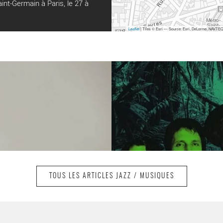
int-Germain à Paris, le 27 à
Leaflet
| Tiles © Esri — Source: Esri, DeLorme, NAVTEQ,
TOUS LES ARTICLES JAZZ / MUSIQUES