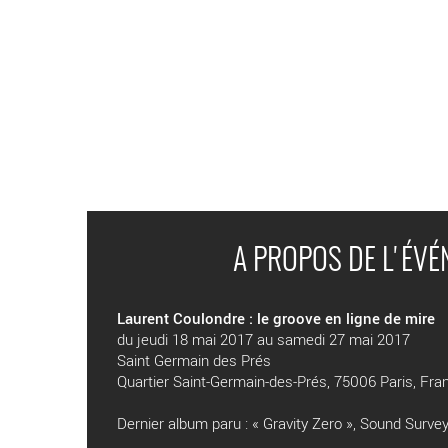
A PROPOS DE L'ÉV
Laurent Coulondre : le groove en ligne de mire
du jeudi 18 mai 2017 au samedi 27 mai 2017
Saint Germain des Prés
Quartier Saint-Germain-des-Prés, 75006 Paris, Fra
Dernier album paru : « Gravity Zero », Sound Surve