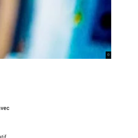
©
avec
tif