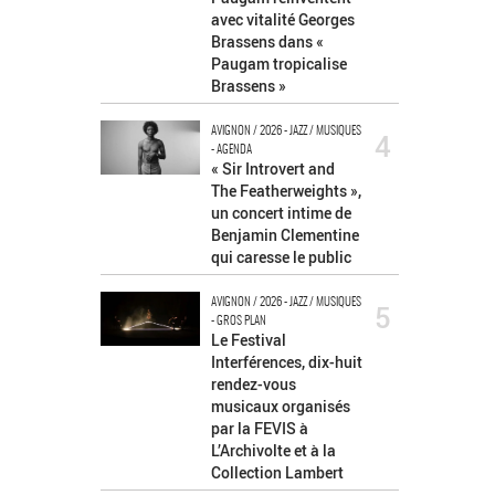
avec vitalité Georges
Brassens dans «
Paugam tropicalise
Brassens »
AVIGNON / 2026 - JAZZ / MUSIQUES
4
- AGENDA
« Sir Introvert and
The Featherweights »,
un concert intime de
Benjamin Clementine
qui caresse le public
AVIGNON / 2026 - JAZZ / MUSIQUES
5
- GROS PLAN
Le Festival
Interférences, dix-huit
rendez-vous
musicaux organisés
par la FEVIS à
L’Archivolte et à la
Collection Lambert