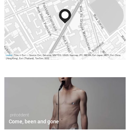
Leaflet
| Tiles © Esri — Source: Esri, DeLorme, NAVTEQ, USGS, Intermap, iPC, NRCAN, Esri Japan, METI, Esri China
(Hong Kong), Esri (Thailand), TomTom, 2012
précédent
Come, been and gone