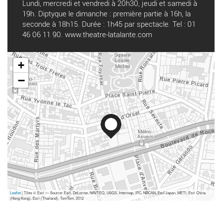
Lundi, mercredi et vendredi à 20h30, jeudi et samedi à
19h. Diptyque le dimanche : première partie à 16h, la
seconde à 18h15. Durée : 1h45 par spectacle. Tel : 01
46 06 11 90.
www.theatre-latalante.com
+
−
Leaflet
| Tiles © Esri — Source: Esri, DeLorme, NAVTEQ, USGS, Intermap, iPC, NRCAN, Esri Japan, METI, Esri China
(Hong Kong), Esri (Thailand), TomTom, 2012