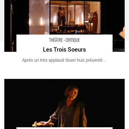
THÉÂTRE - CRITIQUE
Les Trois Soeurs
Après un très applaudi Ibsen huis présenté [...]
L’Art de Suzanne Brut - Critique sortie Théâtre Paris Les
Déchargeurs