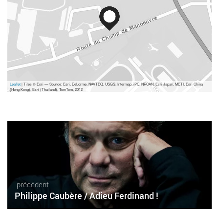
Leaflet
| Tiles © Esri — Source: Esri, DeLorme, NAVTEQ, USGS, Intermap, iPC, NRCAN, Esri Japan, METI, Esri China
(Hong Kong), Esri (Thailand), TomTom, 2012
précédent
Philippe Caubère / Adieu Ferdinand !