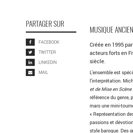
PARTAGER SUR
MUSIQUE ANCIE
FACEBOOK
Créée en 1995 par
TWITTER
acteurs forts en F
siècle.
LINKEDIN
L’ensemble est spécia
MAIL
l’interprétation. Mi
et de Mise en Scène
référence du genre, 
mars une mini-tourné
« Représentation des
passions et dévotion
style baroque. Des œ