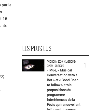
 par le
s.
et 16
ante
LES PLUS LUS
AVIGNON / 2026 - CLASSIQUE /
1
OPÉRA - CRITIQUE
« Mue, « Musical
Conversation with a
7).
Bot » et « Good Road
to follow », trois
propositions du
programme
Interférences de la
Févis qui renouvellent
le format du concert,