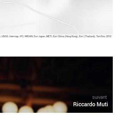
 USGS, Intermap, iPC, NRCAN, Esri Japan, METI, Esri China (Hong Kong), Esri (Thailand), TomTom, 2012
suivant
Riccardo Muti