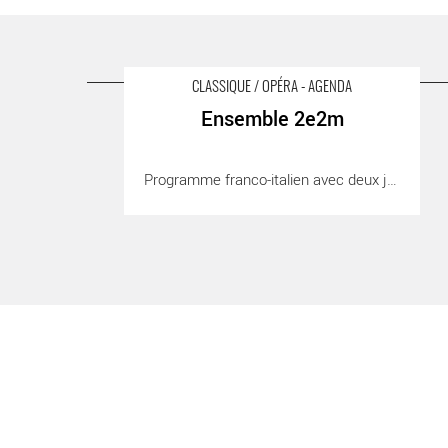
CLASSIQUE / OPÉRA - AGENDA
Ensemble 2e2m
Ensemble 2e2m
Programme franco-italien avec deux jeunes [...]
- Critique sortie Classique / Opéra