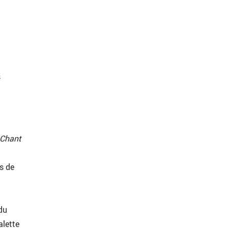
©
s
 Chant
s de
du
alette