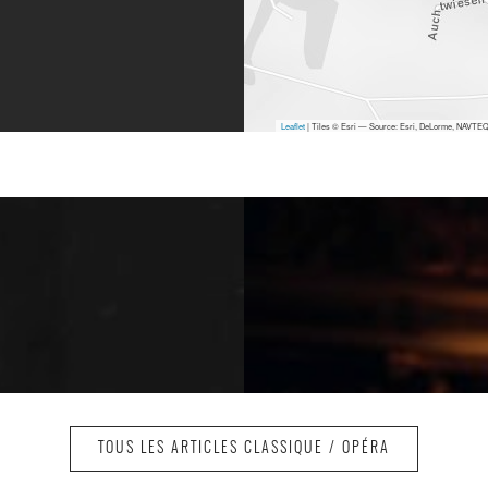
Leaflet
| Tiles © Esri — Source: Esri, DeLorme, NAVTEQ,
TOUS LES ARTICLES CLASSIQUE / OPÉRA