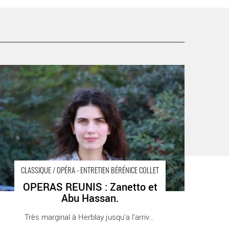
PERAS REUNIS : Zanetto et Abu Hassan. - Critique
ortie Classique / Opéra Herblay Théâtre Roger Barat
CLASSIQUE / OPÉRA - ENTRETIEN BÉRÉNICE COLLET
OPERAS REUNIS : Zanetto et
Abu Hassan.
Très marginal à Herblay jusqu’a l’arrivée de [...]