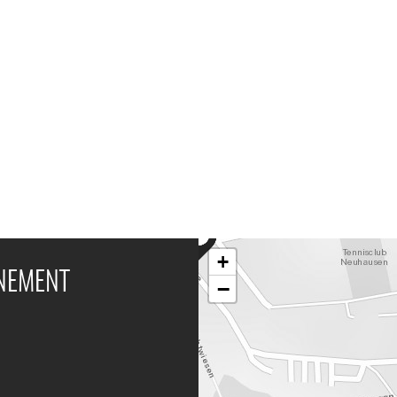
+
ÉNEMENT
−