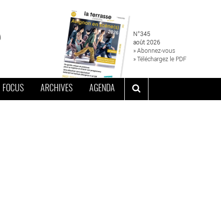
N°345
août 2026
» Abonnez-vous
» Téléchargez le PDF
FOCUS
ARCHIVES
AGENDA