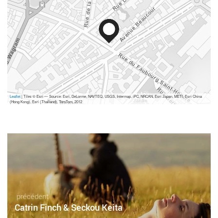
Leaflet
| Tiles © Esri — Source: Esri, DeLorme, NAVTEQ, USGS, Intermap, iPC, NRCAN, Esri Japan, METI, Esri China
(Hong Kong), Esri (Thailand), TomTom, 2012
précédent
Catrin Finch & Seckou Keita