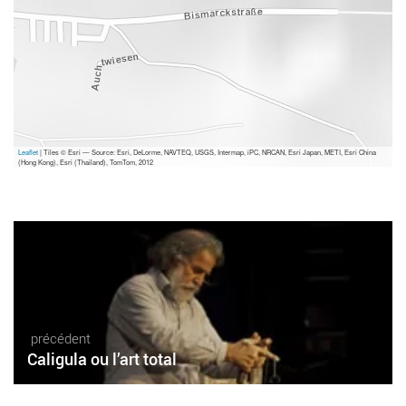
Leaflet
| Tiles © Esri — Source: Esri, DeLorme, NAVTEQ, USGS, Intermap, iPC, NRCAN, Esri Japan, METI, Esri China
(Hong Kong), Esri (Thailand), TomTom, 2012
précédent
Caligula ou l’art total