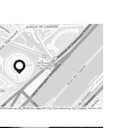
 USGS, Intermap, iPC, NRCAN, Esri Japan, METI, Esri China (Hong Kong), Esri (Thailand), TomTom, 2012