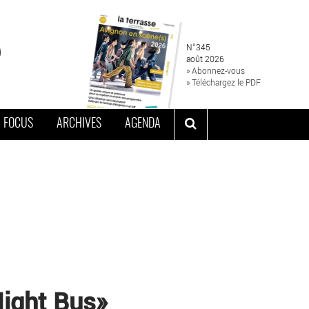
N°345
août 2026
» Abonnez-vous
» Téléchargez le PDF
FOCUS
ARCHIVES
AGENDA
Night Bus»