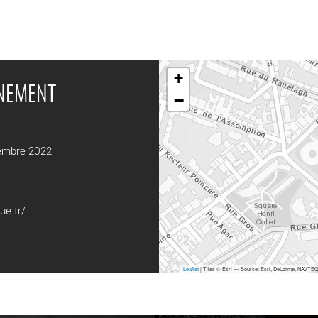
+
ÉNEMENT
−
embre 2022
ue.fr/
Leaflet
| Tiles © Esri — Source: Esri, DeLorme, NAVTEQ,