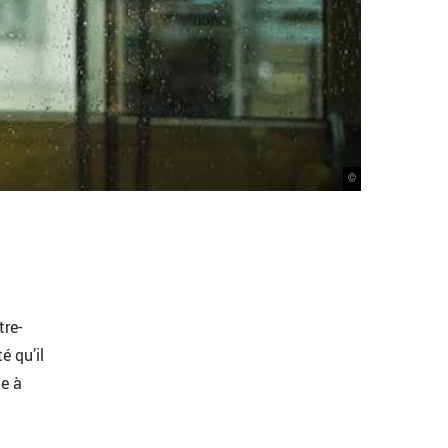
©
tre-
é qu’il
ue à