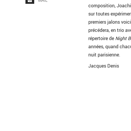
MAIL
composition, Joachi
sur toutes expériment
premiers jalons voic
précédera, en trio a
répertoire de
Night 
années, quand chacun
nuit parisienne.
Jacques Denis