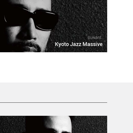
suivant
Kyoto Jazz Massive
yoto Jazz Massive - Critique sortie Jazz Paris New-
orning