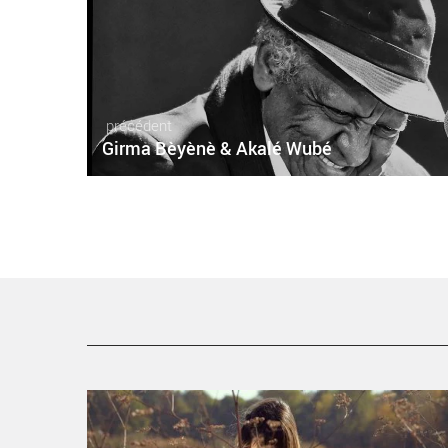
précédent
Girma Bèyènè & Akalé Wubé
Sarah Lenka & Macha Gharibian - Critique sortie Jazz
Paris Le sunside