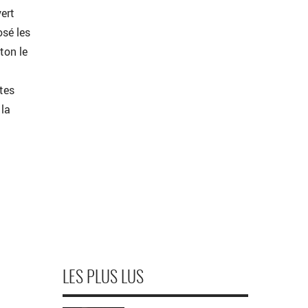
ert
osé les
ton le
rtes
 la
LES PLUS LUS