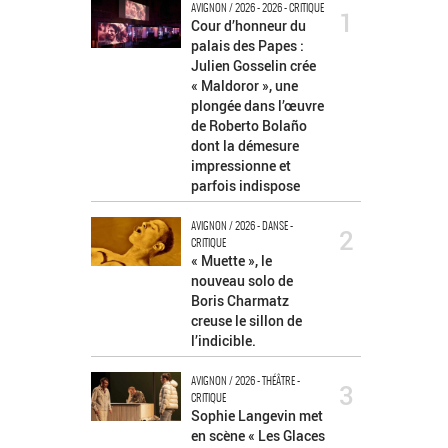
AVIGNON / 2026 - 2026 - CRITIQUE
1
Cour d’honneur du
palais des Papes :
Julien Gosselin crée
« Maldoror », une
plongée dans l’œuvre
de Roberto Bolaño
dont la démesure
impressionne et
parfois indispose
AVIGNON / 2026 - DANSE -
2
CRITIQUE
« Muette », le
nouveau solo de
Boris Charmatz
creuse le sillon de
l’indicible.
AVIGNON / 2026 - THÉÂTRE -
3
CRITIQUE
Sophie Langevin met
en scène « Les Glaces