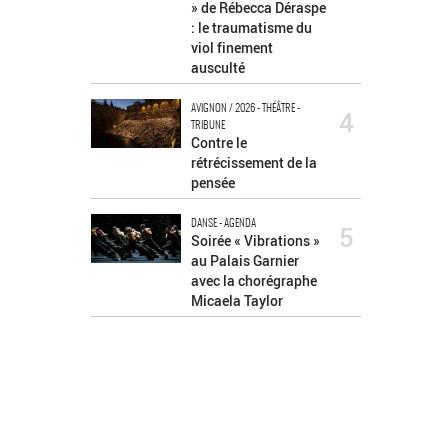
» de Rébecca Déraspe
: le traumatisme du
viol finement
ausculté
AVIGNON / 2026 - THÉÂTRE -
4
TRIBUNE
Contre le
rétrécissement de la
pensée
DANSE - AGENDA
5
Soirée « Vibrations »
au Palais Garnier
avec la chorégraphe
Micaela Taylor