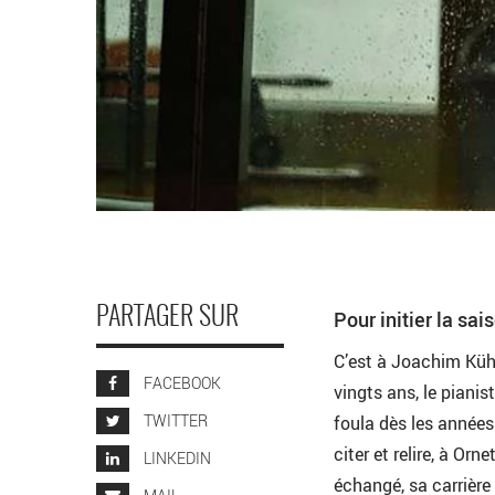
PARTAGER SUR
Pour initier la sa
C’est à Joachim Kühn 
FACEBOOK
vingts ans, le pianist
TWITTER
foula dès les années
citer et relire, à Or
LINKEDIN
échangé, sa carrière