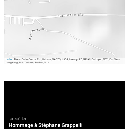
Leaflet
| Tiles © Esri — Source: Esri, DeLorme, NAVTEQ, USGS, Intermap, iPC, NRCAN, Esri Japan, METI, Esri China
(Hong Kong), Esri (Thailand), TomTom, 2012
précédent
Hommage à Stéphane Grappelli