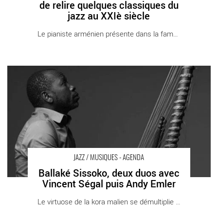
de relire quelques classiques du
jazz au XXIè siècle
Le pianiste arménien présente dans la fameuse [...]
Ballaké Sissoko, deux duos avec Vincent Ségal puis Andy Emler
- Critique sortie Jazz / Musiques Fontenay-sous-Bois Le
Comptoir - Halle Roublot
JAZZ / MUSIQUES - AGENDA
Ballaké Sissoko, deux duos avec
Vincent Ségal puis Andy Emler
Le virtuose de la kora malien se démultiplie [...]