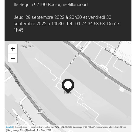
Île Seguin 92100 Boulogne-Billancourt
Jeudi 29 septembre 2022 à 20h30 et vendredi 30
septembre 2022 à 19h30. Tél : 01 74 34 53 53. Durée :
1h45.
+
−
Leaflet
| Tiles © Esri — Source: Esri, DeLorme, NAVTEQ, USGS, Intermap, iPC, NRCAN, Esri Japan, METI, Esri China
(Hong Kong), Esri (Thailand), TomTom, 2012