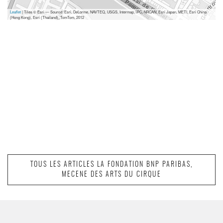
Leaflet
| Tiles © Esri — Source: Esri, DeLorme, NAVTEQ, USGS, Intermap, iPC, NRCAN, Esri Japan, METI, Esri China
(Hong Kong), Esri (Thailand), TomTom, 2012
TOUS LES ARTICLES LA FONDATION BNP PARIBAS,
MECENE DES ARTS DU CIRQUE