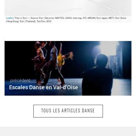
Leaflet
| Tiles © Esri — Source: Esri, DeLorme, NAVTEQ, USGS, Intermap, iPC, NRCAN, Esri Japan, METI, Esri China
(Hong Kong), Esri (Thailand), TomTom, 2012
précédent
Escales Danse en Val-d’Oise
TOUS LES ARTICLES DANSE
suivant