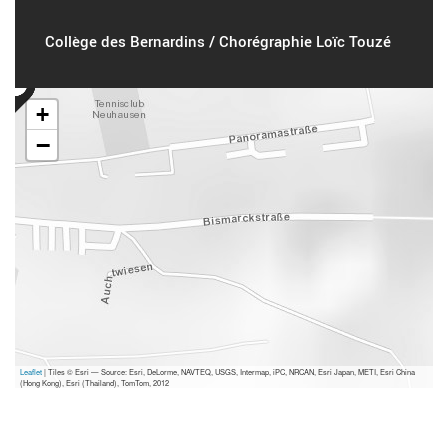
Collège des Bernardins / Chorégraphie Loïc Touzé
+
−
Leaflet
| Tiles © Esri — Source: Esri, DeLorme, NAVTEQ, USGS, Intermap, iPC, NRCAN, Esri Japan, METI, Esri China
(Hong Kong), Esri (Thailand), TomTom, 2012