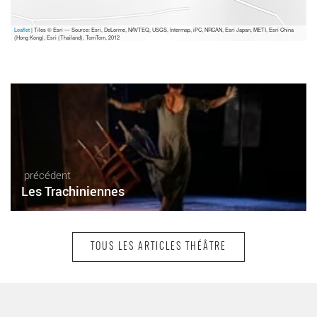
Leaflet
| Tiles © Esri — Source: Esri, DeLorme, NAVTEQ, USGS, Intermap, iPC, NRCAN, Esri Japan, METI, Esri China
(Hong Kong), Esri (Thailand), TomTom, 2012
précédent
Les Trachiniennes
TOUS LES ARTICLES THÉÂTRE
suivant