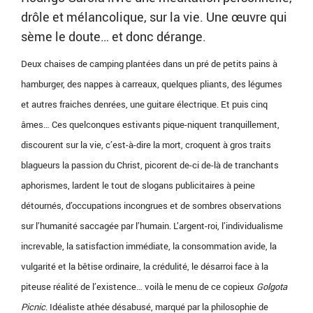
drôle et mélancolique, sur la vie. Une œuvre qui
sème le doute… et donc dérange.
Deux chaises de camping plantées dans un pré de petits pains à
hamburger, des nappes à carreaux, quelques pliants, des légumes
et autres fraiches denrées, une guitare électrique. Et puis cinq
âmes… Ces quelconques estivants pique-niquent tranquillement,
discourent sur la vie, c’est-à-dire la mort, croquent à gros traits
blagueurs la passion du Christ, picorent de-ci de-là de tranchants
aphorismes, lardent le tout de slogans publicitaires à peine
détournés, d’occupations incongrues et de sombres observations
sur l’humanité saccagée par l’humain. L’argent-roi, l’individualisme
increvable, la satisfaction immédiate, la consommation avide, la
vulgarité et la bêtise ordinaire, la crédulité, le désarroi face à la
piteuse réalité de l’existence… voilà le menu de ce copieux
Golgota
Picnic
. Idéaliste athée désabusé, marqué par la philosophie de