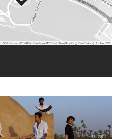
 USGS, Intermap, iPC, NRCAN, Esri Japan, METI, Esri China (Hong Kong), Esri (Thailand), TomTom, 2012
suivant