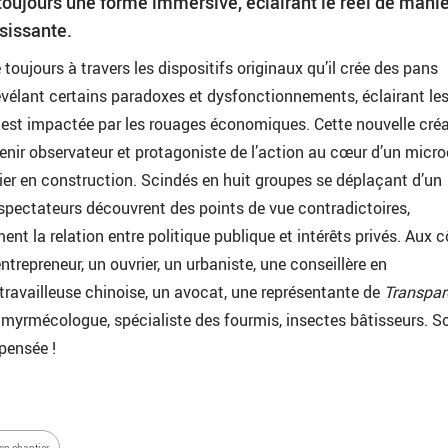
oujours une forme immersive, éclairant le réel de mani
sissante.
toujours à travers les dispositifs originaux qu’il crée des pans
révélant certains paradoxes et dysfonctionnements, éclairant le
 est impactée par les rouages économiques. Cette nouvelle cré
evenir observateur et protagoniste de l’action au cœur d’un mic
er en construction. Scindés en huit groupes se déplaçant d’un
s spectateurs découvrent des points de vue contradictoires,
nt la relation entre politique publique et intérêts privés. Aux 
entrepreneur, un ouvrier, un urbaniste, une conseillère en
travailleuse chinoise, un avocat, une représentante de
Transpar
myrmécologue, spécialiste des fourmis, insectes bâtisseurs. So
 pensée !