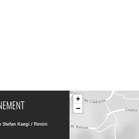
+
ÉNEMENT
−
e Stefan Kaegi / Rimini