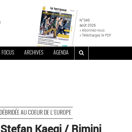
N°345
août 2026
» Abonnez-vous
» Téléchargez le PDF
FOCUS
ARCHIVES
AGENDA
DÉBRIDÉE AU COEUR DE L'EUROPE
 Stefan Kaegi / Rimini