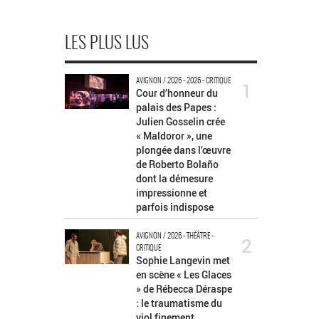
LES PLUS LUS
AVIGNON / 2026 - 2026 - CRITIQUE
1
Cour d’honneur du
palais des Papes :
Julien Gosselin crée
« Maldoror », une
plongée dans l’œuvre
de Roberto Bolaño
dont la démesure
impressionne et
parfois indispose
AVIGNON / 2026 - THÉÂTRE -
2
CRITIQUE
Sophie Langevin met
en scène « Les Glaces
» de Rébecca Déraspe
: le traumatisme du
viol finement