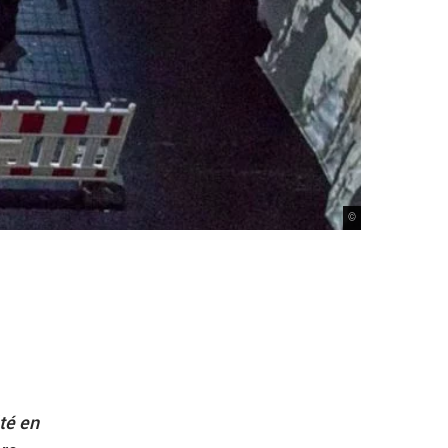
©
té en