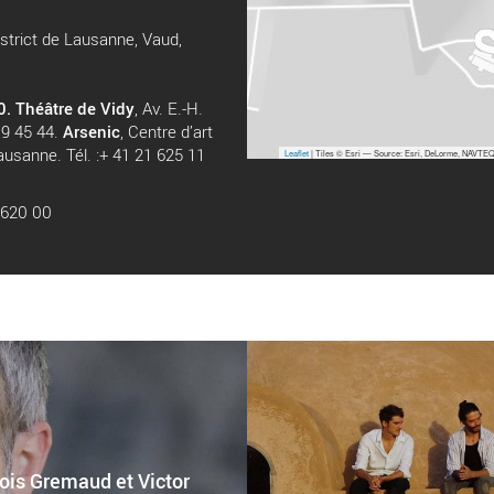
strict de Lausanne, Vaud,
0.
Théâtre de Vidy
, Av. E.-H.
19 45 44.
Arsenic
, Centre d’art
usanne. Tél. :+ 41 21 625 11
Leaflet
| Tiles © Esri — Source: Esri, DeLorme, NAVTEQ,
2 620 00
çois Gremaud et Victor