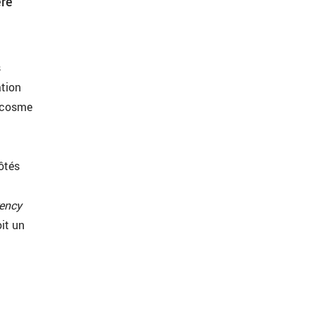
ère
s
ation
rocosme
côtés
ency
it un