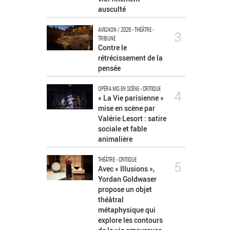
ausculté
AVIGNON / 2026 - THÉÂTRE -
3
TRIBUNE
Contre le
rétrécissement de la
pensée
OPÉRA MIS EN SCÈNE - CRITIQUE
4
« La Vie parisienne »
mise en scène par
Valérie Lesort : satire
sociale et fable
animalière
THÉÂTRE - CRITIQUE
5
Avec « Illusions »,
Yordan Goldwaser
propose un objet
théâtral
métaphysique qui
explore les contours