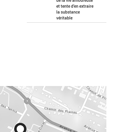
de la vie amoureuse
et tente d’en extraire
la substance
véritable