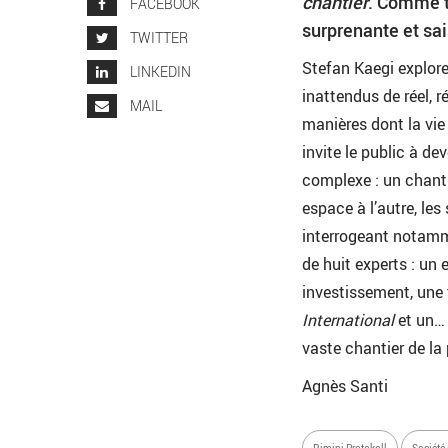
chantier
. Comme t
FACEBOOK
surprenante et sai
TWITTER
Stefan Kaegi explore 
LINKEDIN
inattendus de réel, 
MAIL
manières dont la vie
invite le public à d
complexe : un chanti
espace à l’autre, le
interrogeant notamme
de huit experts : un 
investissement, une 
International
et un… 
vaste chantier de la
Agnès Santi