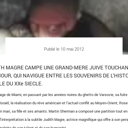
Publié le 10 mai 2012
ITH MAGRE CAMPE UNE GRAND-MERE JUIVE TOUCHA
OUR, QUI NAVIGUE ENTRE LES SOUVENIRS DE L’HIST
LE DU XXe SIECLE.
plage de Miami, en passant par les années noires du ghetto de Varsovie, sa fuite
’Israël, la réalisation du rêve américain et l’actuel conflit au Moyen-Orient, Rose
on mari, sa fille et ses amants. Martin Sherman a composé une partition tout en
 l’interprétation à la subtile Judith Magre, actrice magnifique qui offre à son pe
 palette de son talent et de son humanité.