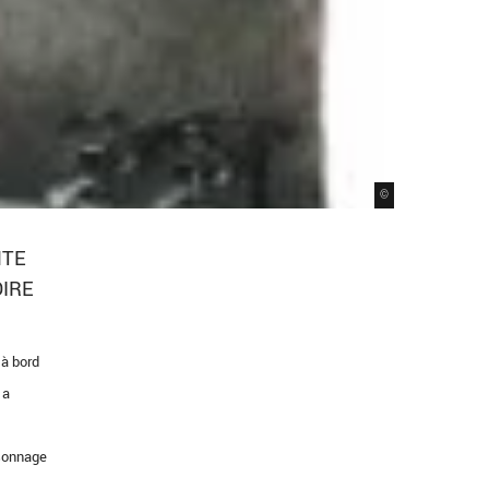
©
NTE
OIRE
 à bord
 a
rsonnage