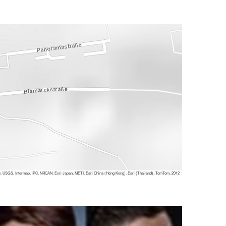
 USGS, Intermap, iPC, NRCAN, Esri Japan, METI, Esri China (Hong Kong), Esri (Thailand), TomTom, 2012