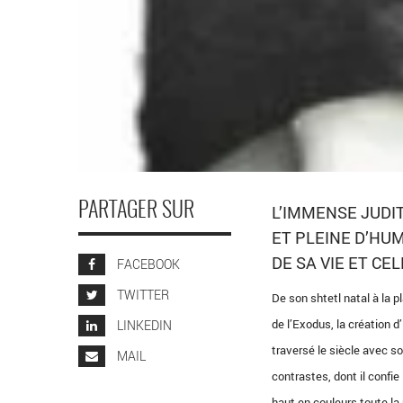
PARTAGER SUR
L’IMMENSE JUD
ET PLEINE D’HUM
DE SA VIE ET CEL
FACEBOOK
TWITTER
De son shtetl natal à la 
de l’Exodus, la création d
LINKEDIN
traversé le siècle avec s
MAIL
contrastes, dont il confie
haut en couleurs toute la