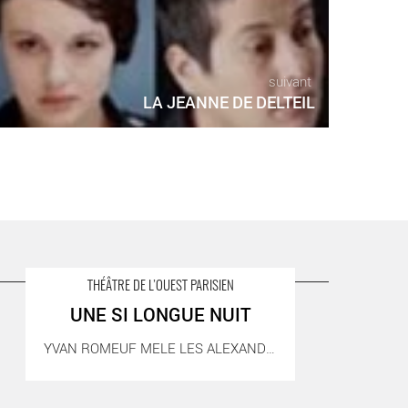
suivant
LA JEANNE DE DELTEIL
THÉÂTRE DE L’OUEST PARISIEN
UNE SI LONGUE NUIT
NE SI LONGUE NUIT - Critique sortie Théâtre
YVAN ROMEUF MELE LES ALEXANDRINS DE RACINE ET [...]