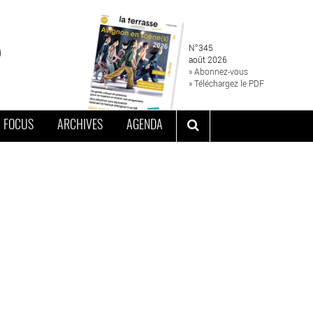
N°345
août 2026
» Abonnez-vous
» Téléchargez le PDF
FOCUS
ARCHIVES
AGENDA