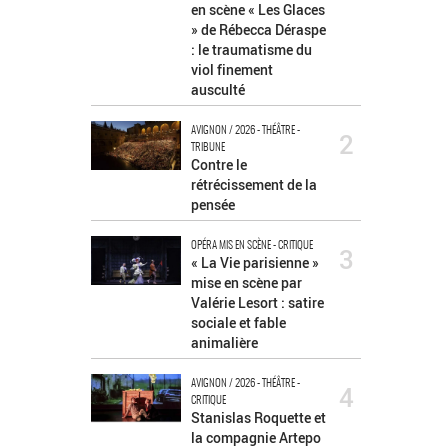
en scène « Les Glaces
» de Rébecca Déraspe
: le traumatisme du
viol finement
ausculté
AVIGNON / 2026 - THÉÂTRE -
2
TRIBUNE
Contre le
rétrécissement de la
pensée
OPÉRA MIS EN SCÈNE - CRITIQUE
3
« La Vie parisienne »
mise en scène par
Valérie Lesort : satire
sociale et fable
animalière
AVIGNON / 2026 - THÉÂTRE -
4
CRITIQUE
Stanislas Roquette et
la compagnie Artepo