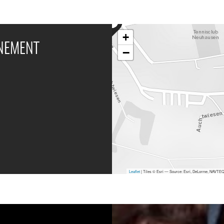
+
ÉNEMENT
−
Leaflet
| Tiles © Esri — Source: Esri, DeLorme, NAVTEQ,