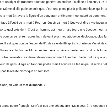
 et un objet de transfert pour une génération entière. La pièce a lieu en 94-95,
 Même si elle parle de politique, c’est une pièce plutôt philosophique, qui inte
 et la mort à travers la figure d’un souverain entièrement consacré au comment 
 face à l’oubli de la mort ? Peut-on réussir sa mort ? Que veut dire vivre jusqu’a
mporte quel président. C’est un homme qui meurt mais toute une époque meurt 
 le pouvoir se retirer ; après lui, il devient plus médiatique qu’idéologique, plus fa
re. Il est question de l’espoir de 81, de celui de 89 après la chute du Mur et de 
 Rwanda et la Bosnie. Mitterrand est lié à un désenchantement : soit on le lui r
et notre génération se demande encore comment trancher. J’ai lu tout ce que je
coup de gens. J’agis en tant que poète mais l’écriture se fait un peu discrète : el
 pas la réalité historique et soit libre.
ison, on voit un état du monde. »
 grand poète français. Ce n’est pas une découverte ! Mais peut-être n’occupe-t