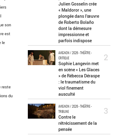
Julien Gosselin crée
iers
« Maldoror », une
l
plongée dans l’œuvre
de Roberto Bolaño
que son
dont la démesure
vre est
impressionne et
parfois indispose
 le
AVIGNON / 2026 - THÉÂTRE -
2
CRITIQUE
Sophie Langevin met
en scène « Les Glaces
» de Rébecca Déraspe
: le traumatisme du
e reste
viol finement
ausculté
tions du
AVIGNON / 2026 - THÉÂTRE -
3
TRIBUNE
Contre le
rétrécissement de la
pensée