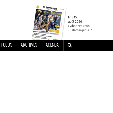
N°345
août 2026
» Abonnez-vous
» Téléchargez le PDF
FOCUS
ARCHIVES
AGENDA