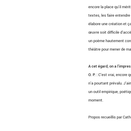
encore la place qu’il mér
textes, les faire entendre 
élabore une création et ç
œuvre soit difficile d’acc
un poème hautement conce
théâtre pour mener de man
A cet égard, on a l’impre
O. P. :
C’est vrai, encore 
n’a pourtant prévalu. J’a
un outil empirique, poétiq
moment.
Propos recueillis par Cat