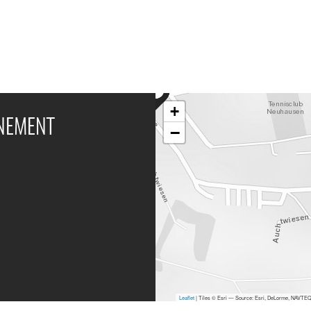
+
ÉNEMENT
−
Leaflet
| Tiles © Esri — Source: Esri, DeLorme, NAVTEQ,