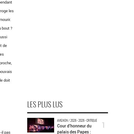
 pendant
rroge les
mourir.
u bout ?
aussi
it de
ces
eproche,
 pouvais
le doit
LES PLUS LUS
AVIGNON / 2026 - 2026 - CRITIQUE
1
Cour d’honneur du
palais des Papes :
-il pas