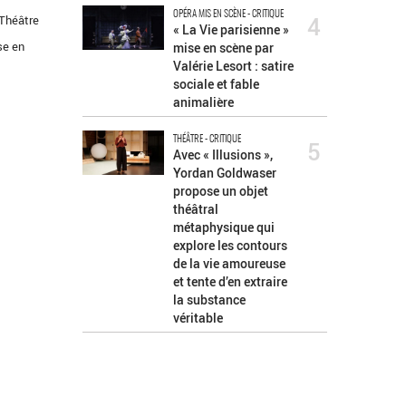
OPÉRA MIS EN SCÈNE - CRITIQUE
4
 Théâtre
« La Vie parisienne »
se en
mise en scène par
Valérie Lesort : satire
sociale et fable
animalière
THÉÂTRE - CRITIQUE
5
Avec « Illusions »,
Yordan Goldwaser
propose un objet
théâtral
métaphysique qui
explore les contours
de la vie amoureuse
et tente d’en extraire
la substance
véritable