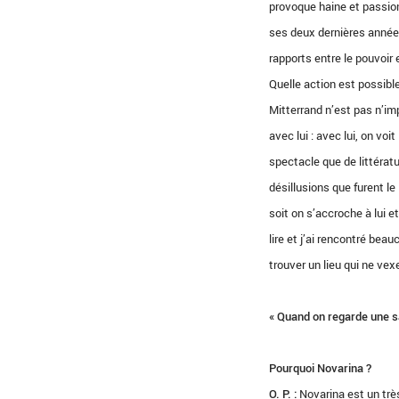
provoque haine et passion
ses deux dernières années.
rapports entre le pouvoir
Quelle action est possible
Mitterrand n’est pas n’i
avec lui : avec lui, on voit
spectacle que de littératu
désillusions que furent le
soit on s’accroche à lui 
lire et j’ai rencontré beau
trouver un lieu qui ne vexe
« Quand on regarde une sa
Pourquoi Novarina ?
O. P. :
Novarina est un très