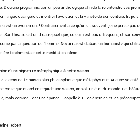
ite. D’où une programmation un peu anthologique afin de faire entendre ses prem
en langue étrangère et montrer l’évolution et la variété de son écriture. Et puis i
a, c’est un événement ! Contrairement à ce qu’on dit souvent, je ne pense pas 
ès. Son théâtre est un théâtre poétique, ce qui n’est pas si fréquent, et son œu
rné par la question de l’homme. Novarina est d’abord un humaniste qui utilise
ière fondamentale cette méditation infinie.
ssion d’une signature métaphysique à cette saison.
que je crois cette saison plus philosophique que métaphysique. Aucune volonté
ime croire que quand on regarde une saison, on voit un état du monde. Le théâtr
ue, mais comme il est une éponge, il appelle à lui les énergies et les préoccupa
herine Robert