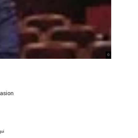
©
casion
qui