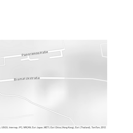
 USGS, Intermap, iPC, NRCAN, Esri Japan, METI, Esri China (Hong Kong), Esri (Thailand), TomTom, 2012