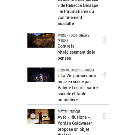
» de Rébecca Déraspe
: le traumatisme du
viol finement
ausculté
AVIGNON / 2026 - THÉÂTRE -
3
TRIBUNE
Contre le
rétrécissement de la
pensée
OPÉRA MIS EN SCÈNE - CRITIQUE
4
« La Vie parisienne »
mise en scène par
Valérie Lesort : satire
sociale et fable
animalière
THÉÂTRE - CRITIQUE
5
Avec « Illusions »,
Yordan Goldwaser
propose un objet