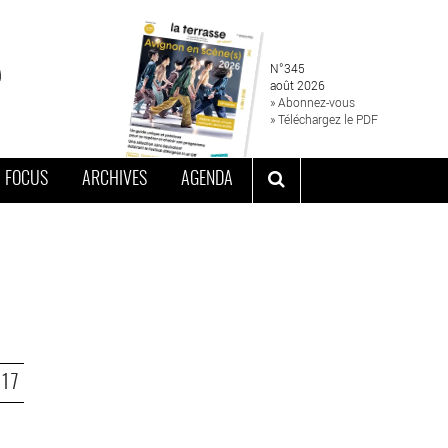
N°345
août 2026
» Abonnez-vous
» Téléchargez le PDF
FOCUS
ARCHIVES
AGENDA
017