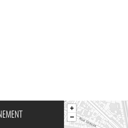
+
ÉNEMENT
−