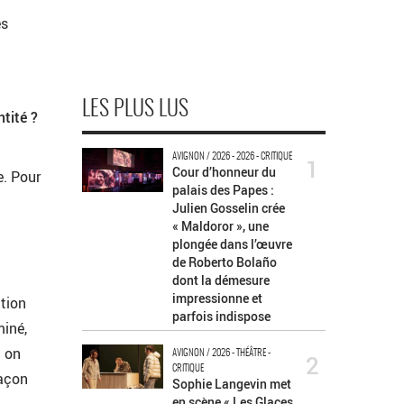
es
LES PLUS LUS
ntité ?
AVIGNON / 2026 - 2026 - CRITIQUE
1
Cour d’honneur du
e. Pour
palais des Papes :
Julien Gosselin crée
« Maldoror », une
plongée dans l’œuvre
de Roberto Bolaño
dont la démesure
impressionne et
ation
parfois indispose
miné,
: on
AVIGNON / 2026 - THÉÂTRE -
2
CRITIQUE
façon
Sophie Langevin met
en scène « Les Glaces