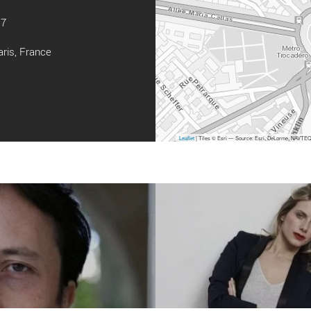
17
ris, France
Leaflet
| Tiles © Esri — Source: Esri, DeLorme, NAVTEQ,