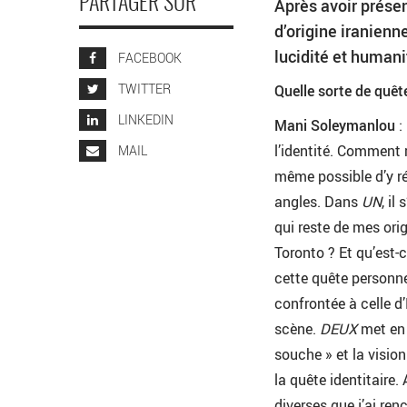
PARTAGER SUR
Après avoir présen
d’origine iranienne
lucidité et humani
FACEBOOK
TWITTER
Quelle sorte de quêt
LINKEDIN
Mani Soleymanlou
:
l’identité. Comment
MAIL
même possible d’y ré
angles. Dans
UN
, il
qui reste de mes or
Toronto ? Et qu’est-
cette quête personnel
confrontée à celle d
scène.
DEUX
met en o
souche » et la vision
la quête identitaire.
diverses que j’ai re