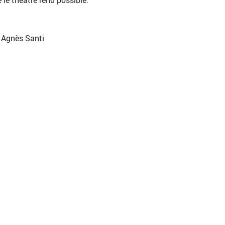
 le théâtre rend possible.
r Agnès Santi