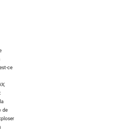
e
s
’est-ce
UX
,
t
la
« de
xploser
s