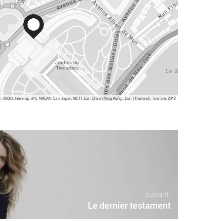
 USGS, Intermap, iPC, NRCAN, Esri Japan, METI, Esri China (Hong Kong), Esri (Thailand), TomTom, 2012
suivant
Le dernier testament