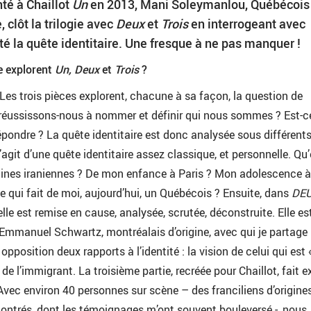
té à Chaillot
Un
en 2013, Mani Soleymanlou, Québécois
, clôt la trilogie avec
Deux
et
Trois
en interrogeant avec
té la quête identitaire. Une fresque à ne pas manquer !
e explorent
Un, Deux
et
Trois
?
 Les trois pièces explorent, chacune à sa façon, la question de
 réussissons-nous à nommer et définir qui nous sommes ? Est-c
pondre ? La quête identitaire est donc analysée sous différent
 s’agit d’une quête identitaire assez classique, et personnelle. Qu
igines iraniennes ? De mon enfance à Paris ? Mon adolescence à
ce qui fait de moi, aujourd’hui, un Québécois ? Ensuite, dans
DE
le est remise en cause, analysée, scrutée, déconstruite. Elle es
’Emmanuel Schwartz, montréalais d’origine, avec qui je partage 
pposition deux rapports à l’identité : la vision de celui qui est 
 de l’immigrant. La troisième partie, recréée pour Chaillot, fait e
 Avec environ 40 personnes sur scène – des franciliens d’origine
ncontrés, dont les témoignages m’ont souvent bouleversé -, nous