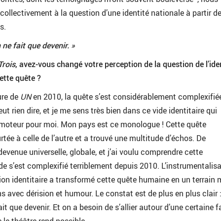
collectivement à la question d’une identité nationale à partir d
s.
 ne fait que devenir. »
Trois
, avez-vous changé votre perception de la question de l’ide
tte quête ?
ture de
UN
en 2010, la quête s’est considérablement complexifié
eut rien dire, et je me sens très bien dans ce vide identitaire qui
n moteur pour moi. Mon pays est ce monologue ! Cette quête
rtée à celle de l’autre et a trouvé une multitude d’échos. De
 devenue universelle, globale, et j’ai voulu comprendre cette
de s’est complexifié terriblement depuis 2010. L’instrumentalis
tion identitaire a transformé cette quête humaine en un terrain 
s avec dérision et humour. Le constat est de plus en plus clair 
ait que devenir. Et on a besoin de s’allier autour d’une certaine 