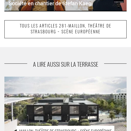
Société en chantier de Stefan Kaegi
TOUS LES ARTICLES 281-MAILLON, THÉÂTRE DE
STRASBOURG ~ SCÈNE EUROPÉENNE
suivant
Durée d’exposition de Camille Dagen
A LIRE AUSSI SUR LA TERRASSE
Les 23 et 24 novembre, week-end de pendaison de crémaillère
au Maillon - Critique sortie Théâtre Strasbourg Maillon - Théâtre
de Strasbourg - Scène européenne