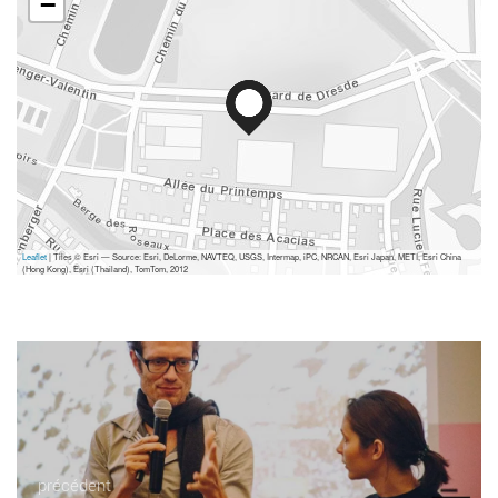
−
Leaflet
| Tiles © Esri — Source: Esri, DeLorme, NAVTEQ, USGS, Intermap, iPC, NRCAN, Esri Japan, METI, Esri China
(Hong Kong), Esri (Thailand), TomTom, 2012
précédent