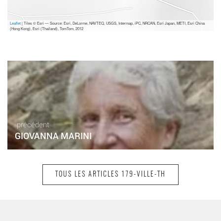
Leaflet
| Tiles © Esri — Source: Esri, DeLorme, NAVTEQ, USGS, Intermap, iPC, NRCAN, Esri Japan, METI, Esri China
(Hong Kong), Esri (Thailand), TomTom, 2012
précédent
GIOVANNA MARINI
TOUS LES ARTICLES 179-VILLE-TH
suivant