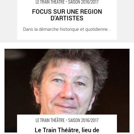
LE TRAIN THÉÂTRE ~ SAISON 2016/2017
FOCUS SUR UNE REGION
FOCUS SUR UNE REGION D’ARTISTES - Critique sortie Jazz /
D’ARTISTES
Musiques Portes-lès-Valence
Dans la démarche historique et quotidienne du [...]
Le Train Théâtre, lieu de permanence artistique - Critique sortie
Jazz / Musiques
LE TRAIN THÉÂTRE ~ SAISON 2016/2017
Le Train Théâtre, lieu de