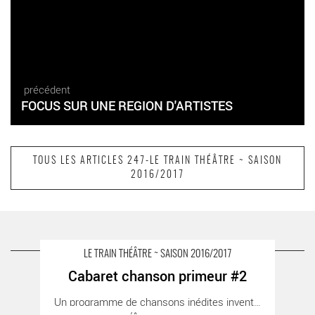
précédent
FOCUS SUR UNE REGION D'ARTISTES
TOUS LES ARTICLES 247-LE TRAIN THÉÂTRE ~ SAISON
2016/2017
suivant
Le Train Théâtre, lieu de permanence artistique
A LIRE AUSSI SUR LA TERRASSE
LE TRAIN THÉÂTRE ~ SAISON 2016/2017
Cabaret chanson primeur #2
Cabaret chanson primeur #2 - Critique sortie Jazz / Musiques
Un programme de chansons inédites inventées [...]
Portes-lès-Valence Le Train Théâtre