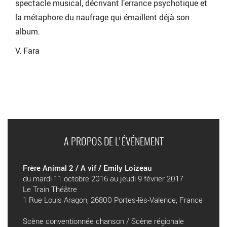
spectacle musical, décrivant l’errance psychotique et
la métaphore du naufrage qui émaillent déjà son
album.
V. Fara
A PROPOS DE L'ÉVÉNEMENT
Frère Animal 2 / A vif / Emily Loizeau
du mardi 11 octobre 2016 au jeudi 9 février 2017
Le Train Théâtre
1 Rue Louis Aragon, 26800 Portes-lès-Valence, France
Scène conventionnée chanson / Scène régionale