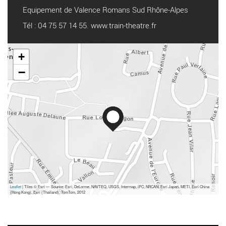
Equipement de Valence Romans Sud Rhône-Alpes
Tél : 04 75 57 14 55.
www.train-theatre.fr
+
−
Leaflet
| Tiles © Esri — Source: Esri, DeLorme, NAVTEQ, USGS, Intermap, iPC, NRCAN, Esri Japan, METI, Esri China
(Hong Kong), Esri (Thailand), TomTom, 2012