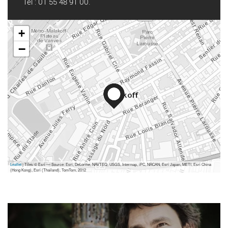
Tel : 01 55 48 91 00.
+
−
Leaflet
| Tiles © Esri — Source: Esri, DeLorme, NAVTEQ, USGS, Intermap, iPC, NRCAN, Esri Japan, METI, Esri China
(Hong Kong), Esri (Thailand), TomTom, 2012