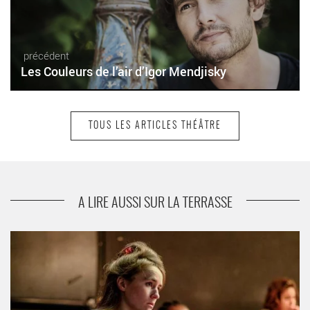
précédent
Les Couleurs de l’air d’Igor Mendjisky
TOUS LES ARTICLES THÉÂTRE
suivant
Rousseau et Jean-Jacques d’après Les
Confessions mise en scène de Marjorie
Nakache
A LIRE AUSSI SUR LA TERRASSE
Danse Delhi d’Ivan Viripaev, mise en scène de Gaëlle Hermant -
Critique sortie Théâtre saint denis Théâtre Gérard Philipe