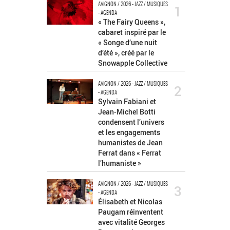
AVIGNON / 2026 - JAZZ / MUSIQUES
1
- AGENDA
« The Fairy Queens »,
cabaret inspiré par le
« Songe d’une nuit
d’été », créé par le
Snowapple Collective
AVIGNON / 2026 - JAZZ / MUSIQUES
2
- AGENDA
Sylvain Fabiani et
Jean-Michel Botti
condensent l’univers
et les engagements
humanistes de Jean
Ferrat dans « Ferrat
l’humaniste »
AVIGNON / 2026 - JAZZ / MUSIQUES
3
- AGENDA
Élisabeth et Nicolas
Paugam réinventent
avec vitalité Georges