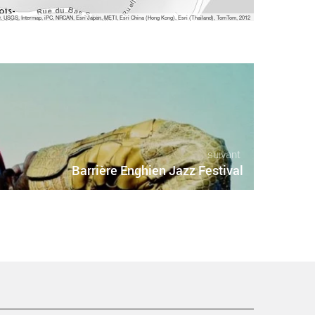
 USGS, Intermap, iPC, NRCAN, Esri Japan, METI, Esri China (Hong Kong), Esri (Thailand), TomTom, 2012
suivant
Barrière Enghien Jazz Festival