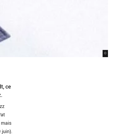
©
t, ce
.
azz
Pat
, mais
juin).