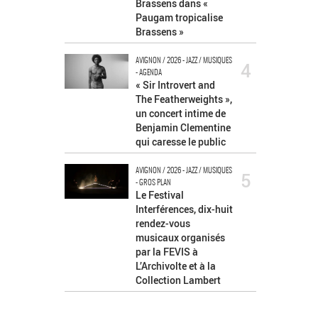
Brassens dans «
Paugam tropicalise
Brassens »
AVIGNON / 2026 - JAZZ / MUSIQUES
4
- AGENDA
« Sir Introvert and
The Featherweights »,
un concert intime de
Benjamin Clementine
qui caresse le public
AVIGNON / 2026 - JAZZ / MUSIQUES
5
- GROS PLAN
Le Festival
Interférences, dix-huit
rendez-vous
musicaux organisés
par la FEVIS à
L’Archivolte et à la
Collection Lambert