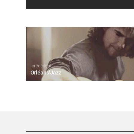
précédent
Orléans'Jazz