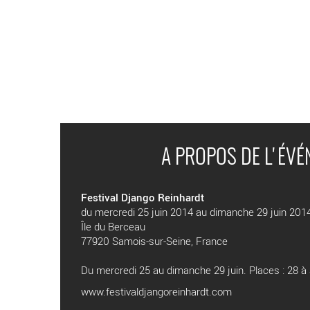
A PROPOS DE L'ÉV
Festival Django Reinhardt
du mercredi 25 juin 2014 au dimanche 29 juin 201
Île du Berceau
77920 Samois-sur-Seine, France
Du mercredi 25 au dimanche 29 juin. Places : 28 à 
www.festivaldjangoreinhardt.com