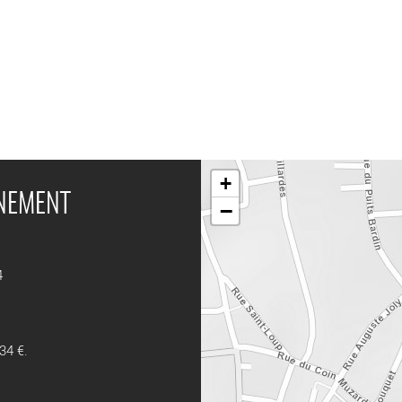
+
ÉNEMENT
−
4
34 €.