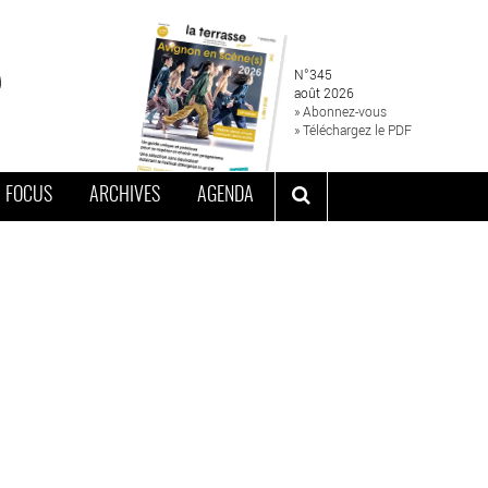
N°345
août 2026
» Abonnez-vous
» Téléchargez le PDF
FOCUS
ARCHIVES
AGENDA