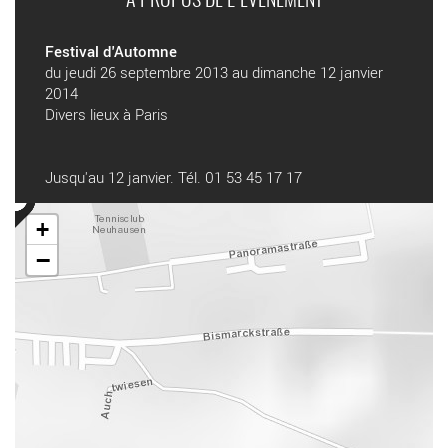
A PROPOS DE L'ÉVÉNEMENT
Festival d'Automne
du jeudi 26 septembre 2013 au dimanche 12 janvier
2014
Divers lieux à Paris
Jusqu'au 12 janvier. Tél. 01 53 45 17 17
+
−