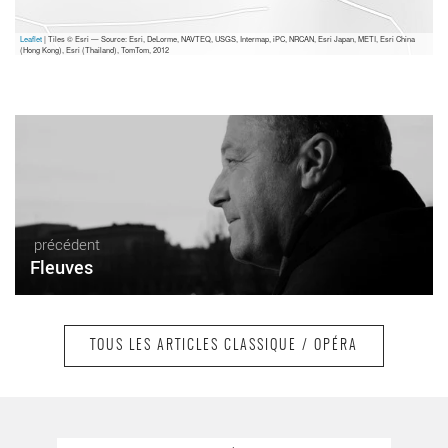
Leaflet
| Tiles © Esri — Source: Esri, DeLorme, NAVTEQ, USGS, Intermap, iPC, NRCAN, Esri Japan, METI, Esri China
(Hong Kong), Esri (Thailand), TomTom, 2012
précédent
Fleuves
TOUS LES ARTICLES CLASSIQUE / OPÉRA
suivant
Souvent musicien varie