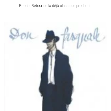
RepriseRetour de la déjà classique production [...]
Don Pasquale - Critique sortie Classique / Opéra