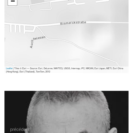
−
Leaflet
| Tiles © Esri — Source: Esri, DeLorme, NAVTEQ, USGS, Intermap, iPC, NRCAN, Esri Japan, METI, Esri China
(Hong Kong), Esri (Thailand), TomTom, 2012
précédent