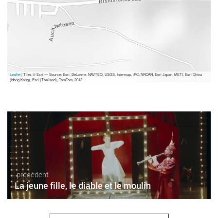
Leaflet
| Tiles © Esri — Source: Esri, DeLorme, NAVTEQ, USGS, Intermap, iPC, NRCAN, Esri Japan, METI, Esri China
(Hong Kong), Esri (Thailand), TomTom, 2012
précédent
La jeune fille, le diable et le moulin