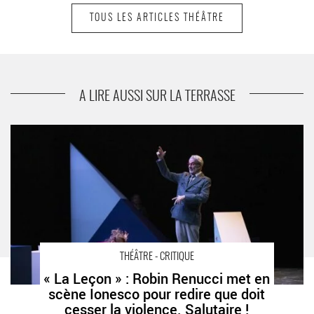
TOUS LES ARTICLES THÉÂTRE
suivant
"Comment Nicole a tout pété", farce écologiste
de Frédéric Ferrer
A LIRE AUSSI SUR LA TERRASSE
« La Leçon » : Robin Renucci met en scène Ionesco pour redire
que doit cesser la violence. Salutaire ! - Critique sortie Théâtre
Marseille La Criée - Théâtre National de Marseille
THÉÂTRE - CRITIQUE
« La Leçon » : Robin Renucci met en
scène Ionesco pour redire que doit
cesser la violence. Salutaire !