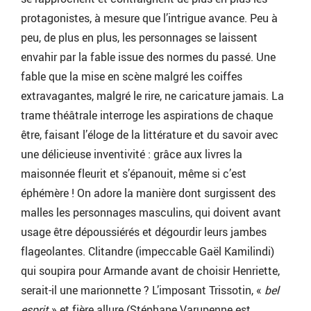
protagonistes, à mesure que l’intrigue avance. Peu à
peu, de plus en plus, les personnages se laissent
envahir par la fable issue des normes du passé. Une
fable que la mise en scène malgré les coiffes
extravagantes, malgré le rire, ne caricature jamais. La
trame théâtrale interroge les aspirations de chaque
être, faisant l’éloge de la littérature et du savoir avec
une délicieuse inventivité : grâce aux livres la
maisonnée fleurit et s’épanouit, même si c’est
éphémère ! On adore la manière dont surgissent des
malles les personnages masculins, qui doivent avant
usage être dépoussiérés et dégourdir leurs jambes
flageolantes. Clitandre (impeccable Gaël Kamilindi)
qui soupira pour Armande avant de choisir Henriette,
serait-il une marionnette ? L’imposant Trissotin, «
bel
esprit
» et fière allure (Stéphane Varupenne est