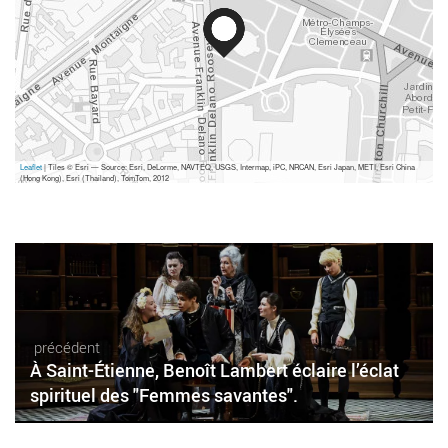
Leaflet
| Tiles © Esri — Source: Esri, DeLorme, NAVTEQ, USGS, Intermap, iPC, NRCAN, Esri Japan, METI, Esri China
(Hong Kong), Esri (Thailand), TomTom, 2012
précédent
À Saint-Étienne, Benoît Lambert éclaire l’éclat
spirituel des "Femmes savantes".