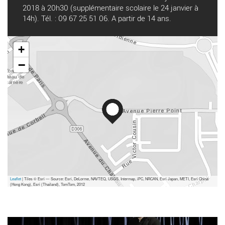
2018 à 20h30 (supplémentaire scolaire le 24 janvier à
14h). Tél. : 09 67 25 51 06. A partir de 14 ans.
+
−
Leaflet
| Tiles © Esri — Source: Esri, DeLorme, NAVTEQ, USGS, Intermap, iPC, NRCAN, Esri Japan, METI, Esri China
(Hong Kong), Esri (Thailand), TomTom, 2012