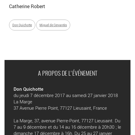
Catherine Robert
Don Quichotte
Miguel de Cervantès
A PROPOS DE L'ÉVÉNEMENT
Don Quichotte
du jeudi 7 décembre 2017 au samedi 27 janvier 2018
La Marge
37 Avenue Pierre Point, 77127 Lieusaint, France
La Marge, 37, avenue Pierre-Point, 77127 Lieusaint. Du
7 au 9 décembre et du 14 au 16 décembre à 20h30 ; le
dimanche 17 décembre à 16h. Du 25 au 27 janvier