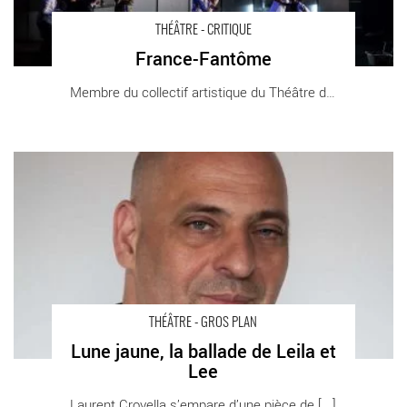
THÉÂTRE - CRITIQUE
France-Fantôme
Membre du collectif artistique du Théâtre du [...]
Lune jaune, la ballade de Leila et Lee - Critique sortie Théâtre
Colmar Comédie de l’Est – Centre Dramatique National
d’Alsace.
THÉÂTRE - GROS PLAN
Lune jaune, la ballade de Leila et
Lee
Laurent Crovella s’empare d’une pièce de [...]