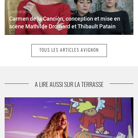
précédent
Carmen de la Canciòn, conception et mise en
scène Mathilde Dromard et Thibault Patain
TOUS LES ARTICLES AVIGNON
suivant
Sarclo sings Dylan (in French)
A LIRE AUSSI SUR LA TERRASSE
Mundo Mamemo avec Lydia Botana et Mamemo. - Critique
sortie Avignon / 2019 Avignon Avignon Off. Théâtre des Doms