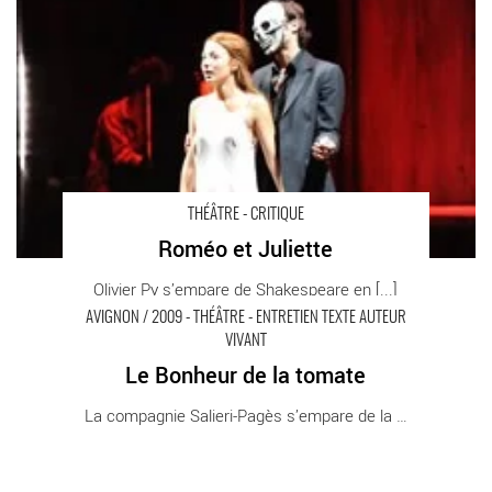
THÉÂTRE - CRITIQUE
Roméo et Juliette
Olivier Py s’empare de Shakespeare en [...]
AVIGNON / 2009 - THÉÂTRE - ENTRETIEN TEXTE AUTEUR
VIVANT
Le Bonheur de la tomate
Le Bonheur de la tomate - Critique sortie Avignon / 2009
La compagnie Salieri-Pagès s’empare de la [...]