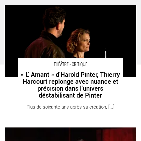
« L’ Amant » d’Harold Pinter, Thierry Harcourt replonge avec
nuance et précision dans l’univers déstabilisant de Pinter -
Critique sortie Théâtre Paris 75009 Théâtre de Paris - Salle
Réjane
THÉÂTRE - CRITIQUE
« L’ Amant » d’Harold Pinter, Thierry
Harcourt replonge avec nuance et
précision dans l’univers
déstabilisant de Pinter
Plus de soixante ans après sa création, [...]
Roméo et Juliette - Critique sortie Théâtre