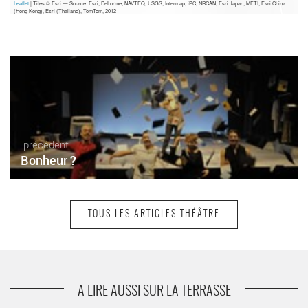
Leaflet
| Tiles © Esri — Source: Esri, DeLorme, NAVTEQ, USGS, Intermap, iPC, NRCAN, Esri Japan, METI, Esri China
(Hong Kong), Esri (Thailand), TomTom, 2012
précédent
Bonheur ?
TOUS LES ARTICLES THÉÂTRE
suivant
Charles Gonzalès devient... Camille Claudel
A LIRE AUSSI SUR LA TERRASSE