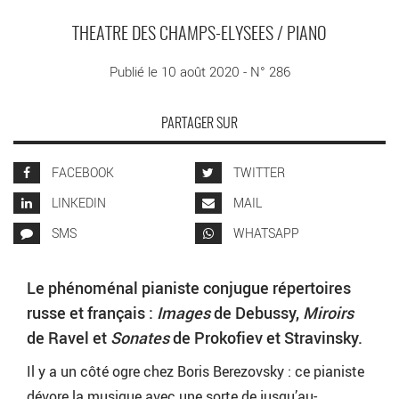
THEATRE DES CHAMPS-ELYSEES / PIANO
Publié le 10 août 2020 - N° 286
PARTAGER SUR
FACEBOOK
TWITTER
LINKEDIN
MAIL
SMS
WHATSAPP
Le phénoménal pianiste conjugue répertoires
russe et français :
Images
de Debussy,
Miroirs
de Ravel et
Sonates
de Prokofiev et Stravinsky.
Il y a un côté ogre chez Boris Berezovsky : ce pianiste
dévore la musique avec une sorte de jusqu’au-