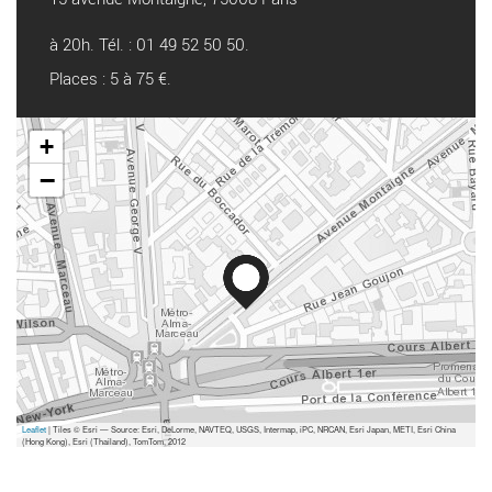
à 20h. Tél. : 01 49 52 50 50.
Places : 5 à 75 €.
+
−
Leaflet
| Tiles © Esri — Source: Esri, DeLorme, NAVTEQ, USGS, Intermap, iPC, NRCAN, Esri Japan, METI, Esri China
(Hong Kong), Esri (Thailand), TomTom, 2012