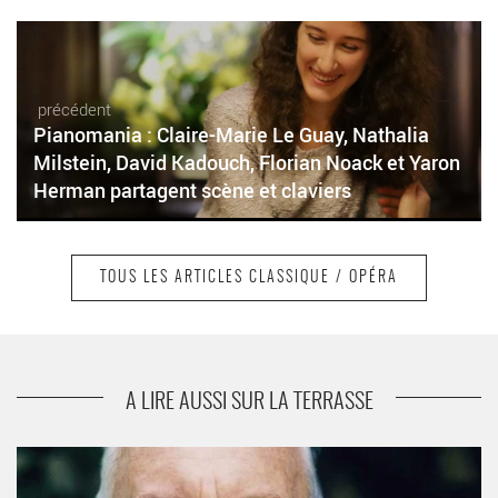
précédent
Pianomania : Claire-Marie Le Guay, Nathalia
Milstein, David Kadouch, Florian Noack et Yaron
Herman partagent scène et claviers
TOUS LES ARTICLES CLASSIQUE / OPÉRA
suivant
Ivo Pogorelich à Gaveau dans Bach, Chopin,
Ravel et Beethoven
A LIRE AUSSI SUR LA TERRASSE
Leonardo García Alarcón et William Christie à la Chapelle royale
du Château de Versailles - Critique sortie Classique / Opéra