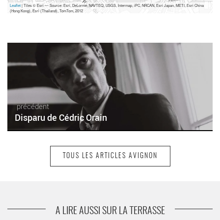
Leaflet
| Tiles © Esri — Source: Esri, DeLorme, NAVTEQ, USGS, Intermap, iPC, NRCAN, Esri Japan, METI, Esri China
(Hong Kong), Esri (Thailand), TomTom, 2012
précédent
Disparu de Cédric Orain
TOUS LES ARTICLES AVIGNON
suivant
Les Ritals de François Cavanna, mis en scène
par Mario Putzulu
A LIRE AUSSI SUR LA TERRASSE