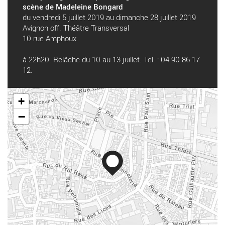
scène de Madeleine Bongard
du vendredi 5 juillet 2019 au dimanche 28 juillet 2019
Avignon off. Théâtre Transversal
10 rue Amphoux
à 22h20. Relâche du 10 au 13 juillet. Tel. : 04 90 86 17
12.
+
−